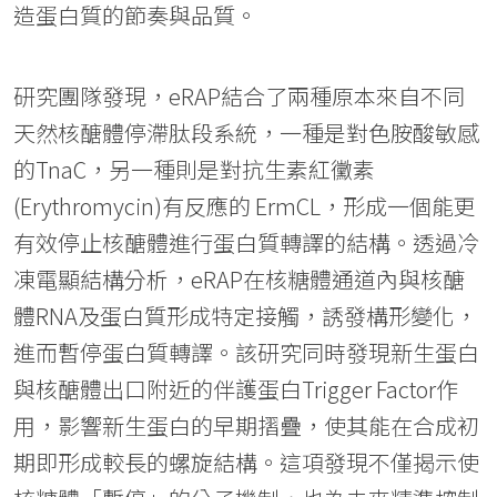
造蛋白質的節奏與品質。
研究團隊發現，eRAP結合了兩種原本來自不同
天然核醣體停滯肽段系統，一種是對色胺酸敏感
的TnaC，另一種則是對抗生素紅黴素
(Erythromycin)有反應的 ErmCL，形成一個能更
有效停止核醣體進行蛋白質轉譯的結構。透過冷
凍電顯結構分析，eRAP在核糖體通道內與核醣
體RNA及蛋白質形成特定接觸，誘發構形變化，
進而暫停蛋白質轉譯。該研究同時發現新生蛋白
與核醣體出口附近的伴護蛋白Trigger Factor作
用，影響新生蛋白的早期摺疊，使其能在合成初
期即形成較長的螺旋結構。這項發現不僅揭示使