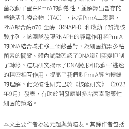
菌啟動子蛋白PmrA的動態性，並解譯出暫存的
轉錄活化複合物（TAC），包括PmrA二聚體，
RNA聚合酶σ70-全酶（RNAPH）和啟動子辨識核
酸序列。該團隊發現RNAPH的靜電作用將PmrA
的DNA結合域推移三個鹼基對，為細菌抗禦多粘
菌素的關鍵。體內試驗確認了DNA識別突變抑制
了轉錄。這項研究揭示了DNA變形和啟動子逃逸
的精密相互作用，提高了我們對PmrA導向轉錄
的理解。此突破性研究已於《核酸研究》（2023
年9月）發表，有助於開發應對多粘菌素耐藥性
細菌的策略。
本文主要作者為羅元超與黃暄友。其餘作者包括