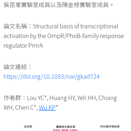
吳昆峯實驗室成員以及陳金榜實驗室成員。
論文名稱：Structural basis of transcriptional
activation by the OmpR/PhoB-family response
regulator PmrA
論文連結：
https://doi.org/10.1093/nar/gkad724
作者群：Lou YC*, Huang HY, Yeh HH, Chiang
WH, Chen C*,
Wu KP
*