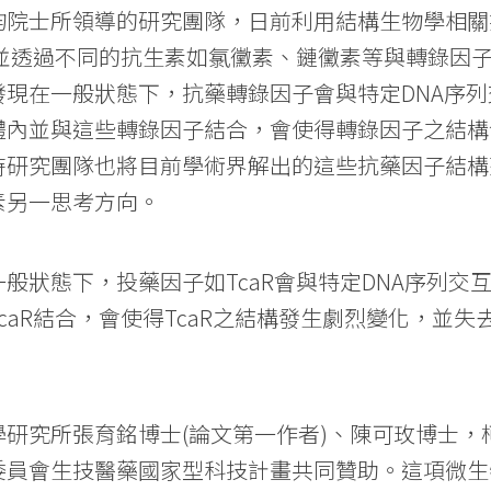
鈞院士所領導的研究團隊，日前利用結構生物學相關
結構，並透過不同的抗生素如氯黴素、鏈黴素等與轉錄
現在一般狀態下，抗藥轉錄因子會與特定DNA序
體內並與這些轉錄因子結合，會使得轉錄因子之結構
時研究團隊也將目前學術界解出的這些抗藥因子結構
素另一思考方向。
般狀態下，投藥因子如TcaR會與特定DNA序列交
caR結合，會使得TcaR之結構發生劇烈變化，並
研究所張育銘博士(論文第一作者)、陳可玫博士，
委員會生技醫藥國家型科技計畫共同贊助。這項微生