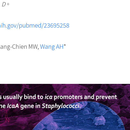
. D
。
.nih.gov/pubmed/23695258
hang-Chien MW,
Wang AH
*