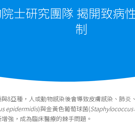
院士研究團隊 揭開致病
制
2種與8亞種，人或動物感染後會導致皮膚感染、肺
s epidermidis
)與金黃色葡萄球菌(
Staphylococcus
斷增強，成為臨床醫療的棘手問題。