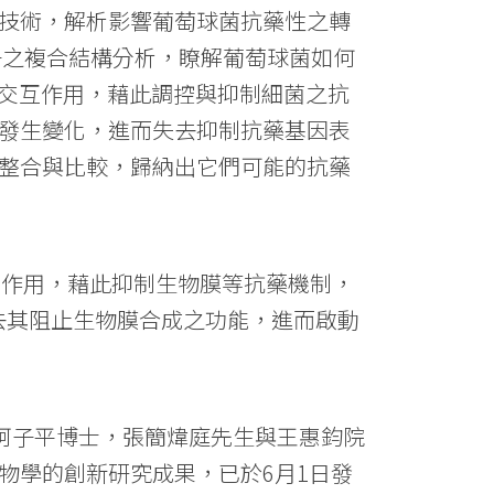
技術，解析影響葡萄球菌抗藥性之轉
因子之複合結構分析，瞭解葡萄球菌如何
列交互作用，藉此調控與抑制細菌之抗
發生變化，進而失去抑制抗藥基因表
整合與比較，歸納出它們可能的抗藥
互作用，藉此抑制生物膜等抗藥機制，
失去其阻止生物膜合成之功能，進而啟動
柯子平博士，張簡煒庭先生與王惠鈞院
物學的創新研究成果，已於6月1日發