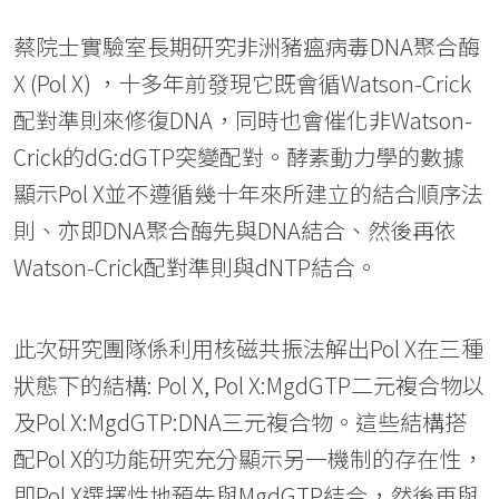
蔡院士實驗室長期研究非洲豬瘟病毒DNA聚合酶
X (Pol X) ，十多年前發現它既會循Watson-Crick
配對準則來修復DNA，同時也會催化非Watson-
Crick的dG:dGTP突變配對。酵素動力學的數據
顯示Pol X並不遵循幾十年來所建立的結合順序法
則、亦即DNA聚合酶先與DNA結合、然後再依
Watson-Crick配對準則與dNTP結合。
此次研究團隊係利用核磁共振法解出Pol X在三種
狀態下的結構: Pol X, Pol X:MgdGTP二元複合物以
及Pol X:MgdGTP:DNA三元複合物。這些結構搭
配Pol X的功能研究充分顯示另一機制的存在性，
即Pol X選擇性地預先與MgdGTP結合，然後再與