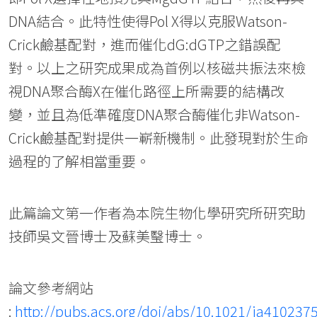
DNA結合。此特性使得Pol X得以克服Watson-
Crick鹼基配對，進而催化dG:dGTP之錯誤配
對。以上之研究成果成為首例以核磁共振法來檢
視DNA聚合酶X在催化路徑上所需要的結構改
變，並且為低準確度DNA聚合酶催化非Watson-
Crick鹼基配對提供一嶄新機制。此發現對於生命
過程的了解相當重要。
此篇論文第一作者為本院生物化學研究所研究助
技師吳文晉博士及蘇美瑿博士。
論文參考網站
:
http://pubs.acs.org/doi/abs/10.1021/ja410237