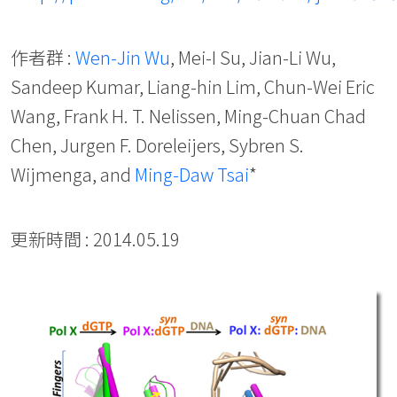
作者群 :
Wen-Jin Wu
, Mei-I Su, Jian-Li Wu,
Sandeep Kumar, Liang-hin Lim, Chun-Wei Eric
Wang, Frank H. T. Nelissen, Ming-Chuan Chad
Chen, Jurgen F. Doreleijers, Sybren S.
Wijmenga, and
Ming-Daw Tsai
*
更新時間 : 2014.05.19