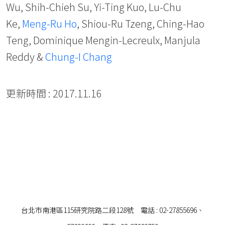
Wu, Shih-Chieh Su, Yi-Ting Kuo, Lu-Chu
Ke,
Meng-Ru Ho
, Shiou-Ru Tzeng, Ching-Hao
Teng, Dominique Mengin-Lecreulx, Manjula
Reddy &
Chung-I Chang
更新時間 : 2017.11.16
台北市南港區115研究院路二段128號 電話 : 02-27855696、