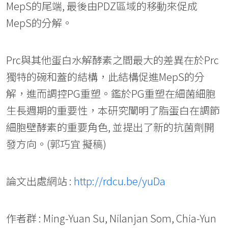
MepS的尾端, 最後由PDZ區域的移動來促成
MepS的分解。
Prc與其他蛋白水解酵素之間最大的差異在於Prc
獨特的碗和蓋的結構，此結構促進MepS的分
解，進而調控PG重塑。鑑於PG重塑在細菌細胞
生長週期的重要性，本研究闡明了脂蛋白在調節
細胞壁酵素的重要角色, 並提出了新的抗菌劑開
發方向。(郭巧宜 擬稿)
論文出處網站 :
http://rdcu.be/yuDa
作者群 : Ming-Yuan Su, Nilanjan Som, Chia-Yun