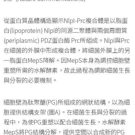
從蛋白質晶體構造顯示NlpI-Prc複合體是以脂蛋
白(lipoprotein) NlpI的同源二聚體與兩個周間質
(periplasmic) PDZ蛋白酶 Prc所組成。NlpI與Prc
在細菌的外膜中形成複合體，將細菌外膜上的另
一脂蛋白MepS降解。因MepS本身為調控細胞壁
重塑所需的水解酵素，故此過程為調節細菌生長
與分裂的必要機制。
細胞壁為肽聚醣(PG)所組成的網狀結構，以為細
胞提供結構支架 (圖A)。在細菌生長與分裂的過
程中，為使PG重塑以配合細菌生長，水解酵素
MepS將PG結構分解，提供空間以合成新的PG