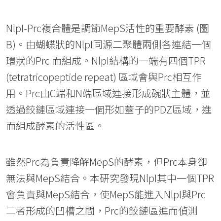
NlpI-Prc複合體是調節MepS活性的重要酵素 (圖
B)。由蝴蝶狀的NlpI同源二聚體兩側各連結一個
環狀的Prc 而組成。NlpI結構的一端有四個TPR
(tetratricopeptide repeat) 區域會與Prc相互作
用。Prc由C端和N端區域連接形成碗狀主體，並
透過鉸鏈區域連接一個形如蓋子的PDZ區域，進
而組成酵素的活性區。
雖然Prc為負責降解MepS的酵素，但Prc本身卻
無法與MepS結合。本研究發現NlpI其中一個TPR
會負責與MepS結合，使MepS能進入NlpI與Prc
二者形成的凹槽之間，Prc的鉸鏈區進而偵測