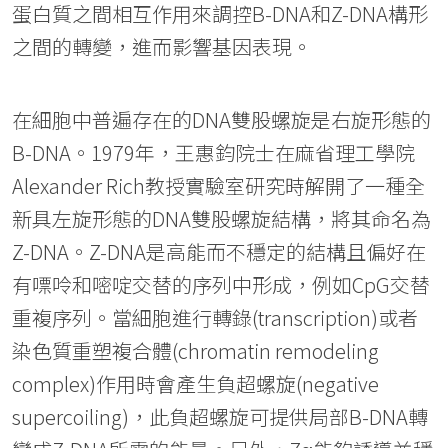
蛋白質之間相互作用來調控B-DNA和Z-DNA構形
之間的轉變，進而影響基因表現。
在細胞中普遍存在的DNA雙股螺旋是右旋形態的
B-DNA。1979年，王惠鈞院士在麻省理工學院
Alexander Rich教授實驗室研究時解開了一種全
新具左旋形態的DNA雙股螺旋結構，將其命名為
Z-DNA。Z-DNA是高能而不穩定的結構且偏好在
有嘌呤和嘧啶交替的序列中形成，例如CpG交替
重複序列。當細胞進行轉錄(transcription)或者
染色質重塑複合體(chromatin remodeling
complex)作用時會產生負超螺旋(negative
supercoiling)，此負超螺旋可提供局部B-DNA轉