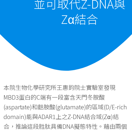
並可取代Z-DNA與
Zα結合
本院生物化學研究所王惠鈞院士實驗室發現
MBD3蛋白的C端有一段富含天門冬胺酸
(aspartate)和麩胺酸(glutamate)的區域(D/E-rich
domain)能與ADAR1上之Z-DNA結合域(Zα)結
合，推論這段胜肽具備DNA擬態特性。藉由兩個