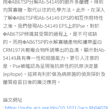
用ΦAB6TSP分解Ab-54149的胞外多醣體，得到
均質寡糖，取代以往的化學方法。此外，在深入
了解ΦAB6TSP和Ab-54149 EPS的相互作用特性
之後，我們發現Ab-54149 EPS上的Pse，對於
ΦAB6TSP辨識其受質的過程上，是不可或缺
的。而用ΦAB6TSP的水解寡糖產物和攜帶蛋白
CRM197共軛複合物所誘導出的血清，顯示對Ab-
54149具有專一性和殺菌能力。更引人注意的
是，Pse被確認為呈現強抗原性的抗原決定基
(epitope)，這將有利於做為病原菌的偵測探針及
醣質疫苗日後的廣泛應用。
論文網址
:
https://pubs.acs.org/doi/10.1021/jacs.8b04078