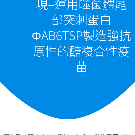
現–運用噬菌體尾
部突刺蛋白
ΦAB6TSP製造強抗
原性的醣複合性疫
苗