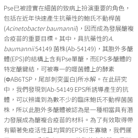
Pse已被證實在細菌的致病上扮演重要的角色，
包括在近年快速產生抗藥性的鮑氏不動桿菌
(
Acinetobacter baumannii
)，因而成為發展醣複
合疫苗的重要目標。其中，具抗藥性的
A.
baumannii
54149 菌株(Ab-54149)，其胞外多醣
體(EPS)的結構上含有Pse單醣，而EPS多醣體的
特定醣鍵結，可被專一的噬菌體上的酵素
(ΦAB6TSP，尾部刺突蛋白)所水解。在此研究
中，我們發現到Ab-54149 EPS所誘導產生的抗
體，可以辨識到為數不少的臨床鮑氏不動桿菌菌
株，所以此胞外多醣體被認為是一種相當具有潛
力發展成為醣複合疫苗的材料。為了有效取得帶
有顯著免疫活性且均質的EPS衍生寡糖，我們運