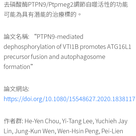
去磷酸酶PTPN9/Ptpmeg2調節自噬活性的功能
可能為具有潛能的治療標的。
論文名稱: “PTPN9-mediated
dephosphorylation of VTI1B promotes ATG16L1
precursor fusion and autophagosome
formation”
論文網站:
https://doi.org/10.1080/15548627.2020.1838117
作者群: He-Yen Chou, Yi-Tang Lee, Yuchieh Jay
Lin, Jung-Kun Wen, Wen-Hsin Peng, Pei-Lien