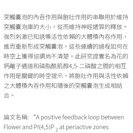
突觸囊泡的內吞作用與胞吐作用的串聯用於維持
突觸囊泡庫的大小，從而維持神經遞質的釋放。
強烈刺激已知誘導活性依賴的大體積內吞作用，
進而重新形成突觸囊泡。這些連續的過程如何在
時空上獲得協調尚不清楚。此研究證實名為花的
鈣離子通道和磷脂酰肌醇4,5-二磷酸之間的相互
作用是關鍵的時空提示，將胞吐作用與活性依賴
之大體積內吞作用和隨後的突觸囊泡生成相結
合。
論文名稱: “A positive feedback loop between
Flower and PI(4,5)P
at periactive zones
2