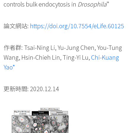
controls bulk endocytosis in
Drosophila
”
論文網站:
https://doi.org/10.7554/eLife.60125
作者群: Tsai-Ning Li, Yu-Jung Chen, You-Tung
Wang, Hsin-Chieh Lin, Ting-Yi Lu,
Chi-Kuang
Yao*
更新時間: 2020.12.14