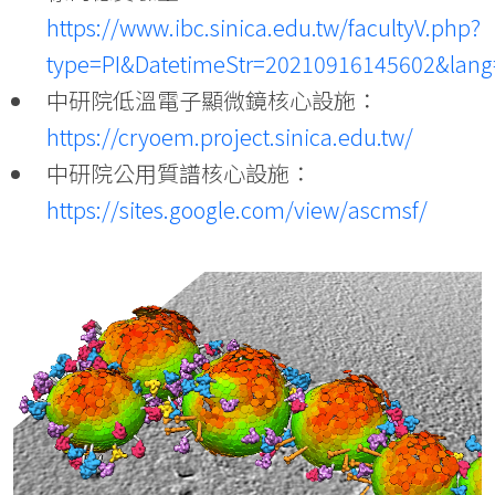
https://www.ibc.sinica.edu.tw/facultyV.php?
type=PI&DatetimeStr=20210916145602&lang
中研院低溫電子顯微鏡核心設施：
https://cryoem.project.sinica.edu.tw/
中研院公用質譜核心設施：
https://sites.google.com/view/ascmsf/