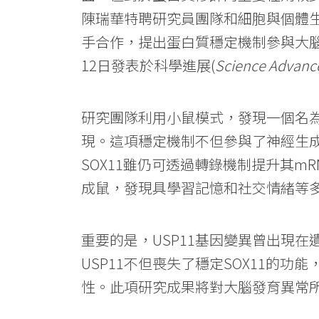
陳瑞華特聘研究員團隊和細胞與個體
手合作，提出蛋白質穩定機制參與大
12日發表於科學進展(
Science Advanc
研究團隊利用小鼠模式，發現一個名為U
現。這項穩定機制不但參與了神經生成
SOX11雖仍可透過轉錄機制提升其m
成鼠，發現具學習記憶和社交情緒等
重要的是，USP11基因變異曾出現
USP11不但喪失了穩定SOX11的功
性。此項研究成果將對大腦發育異常