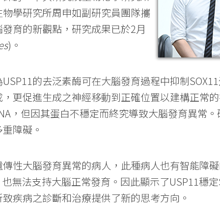
生物學研究所周申如副研究員團隊攜
腦發育的新觀點，研究成果已於2月
es
)。
SP11的去泛素酶可在大腦發育過程中抑制SOX11
，更促進生成之神經移動到正確位置以建構正常的神
RNA，但因其蛋白不穩定而終究導致大腦發育異常。
多重障礙。
在遺傳性大腦發育異常的病人，此種病人也有智能障
能，也無法支持大腦正常發育。因此顯示了USP11穩
所致疾病之診斷和治療提供了新的思考方向。