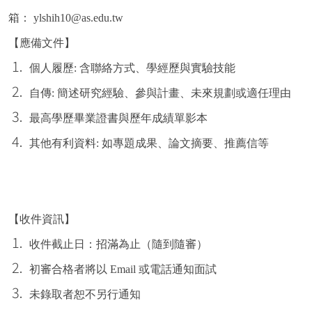
箱： ylshih10@as.edu.tw
【應備文件】
個人履歷
:
含聯絡方式、學經歷與實驗技能
自傳: 簡述研究經驗、參與計畫、未來規劃或適任理由
最高學歷畢業證書與歷年成績單影本
其他有利資料: 如專題成果、論文摘要、推薦信等
【收件資訊】
收件截止日：招滿為止（隨到隨審）
初審合格者將以 Email 或電話通知面試
未錄取者恕不另行通知