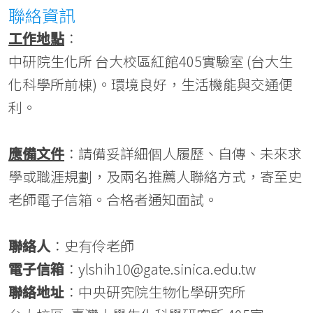
聯絡資訊
工作地點
：
中研院生化所 台大校區紅館405實驗室 (台大生
化科學所前棟)。環境良好，生活機能與交通便
利。
應備文件
：請備妥詳細個人履歷、自傳、未來求
學或職涯規劃，及兩名推薦人聯絡方式，寄至史
老師電子信箱。合格者通知面試。
聯絡人
：史有伶老師
電子信箱
：ylshih10@gate.sinica.edu.tw
聯絡地址
：中央研究院生物化學研究所