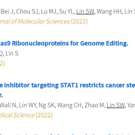
Bei J, Chou SJ, Lu MJ, Su YL,
Lin SW
, Wang HH, Lin
rnal of Molecular Sciences
(2022)
Cas9 Ribonucleoproteins for Genome Editing.
Q, Lin S
2)
 inhibitor targeting STAT1 restricts cancer ste
.
Wali N, Lin WY, Ng SK, Wang CH, Zhao M,
Lin SW
, Ya
dical Science
(2022)