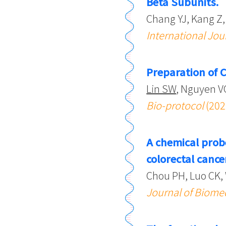
Beta Subunits.
Chang YJ, Kang Z, 
International Jou
Preparation of 
Lin SW
, Nguyen V
Bio-protocol
(202
A chemical probe
colorectal cancer
Chou PH, Luo CK, 
Journal of Biome