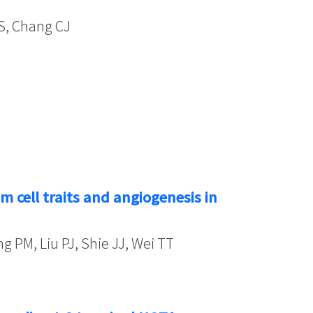
 S, Chang CJ
m cell traits and angiogenesis in
ng PM, Liu PJ, Shie JJ, Wei TT