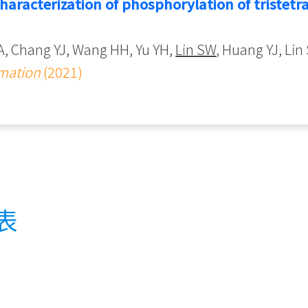
haracterization of phosphorylation of tristetr
.
A, Chang YJ, Wang HH, Yu YH,
Lin SW
, Huang YJ, Lin
mmation
(2021)
表