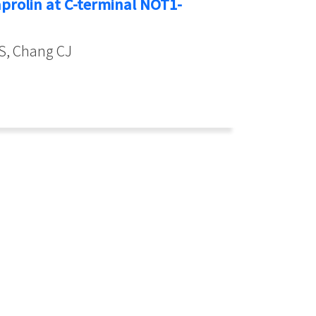
aprolin at C-terminal NOT1-
 S, Chang CJ