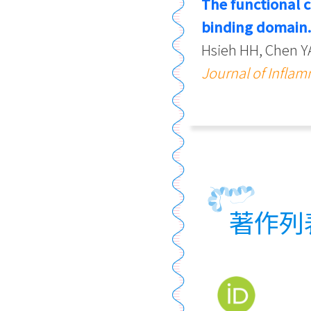
The functional c
binding domain
Hsieh HH, Chen Y
Journal of Infla
著作列