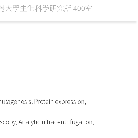
灣大學生化科學研究所 400室
 mutagenesis, Protein expression,
copy, Analytic ultracentrifugation,