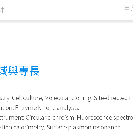
臺
師
域與專長
try: Cell culture, Molecular cloning, Site-directed
cation, Enzyme kinetic analysis.
strument: Circular dichroism, Fluorescence spectros
ration calorimetry, Surface plasmon resonance.