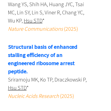
Wang YS, Shih HA, Huang JYC, Tsai
MC, Lin SY, Lin S, Viner R, Chang YC,
Wu KP,
Hsu STD
*
Nature Communications
(2025)
Structural basis of enhanced
stalling efficiency of an
engineered ribosome arrest
peptide.
Sriramoju MK, Ko TP, Draczkowski P,
Hsu STD
*
Nucleic Acids Research
(2025)