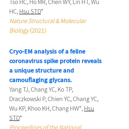
Tso HC, Ho MR, Chen WY, Lin HT, Wu
HC,
Hsu STD
*
Nature Structural & Molecular
Biology
(2021)
Cryo-EM analysis of a feline
coronavirus spike protein reveals
a unique structure and
camouflaging glycans.
Yang TJ, Chang YC, Ko TP,
Draczkowski P, Chien YC, Chang YC,
Wu KP, Khoo KH, Chang HW*,
Hsu
STD
*
Proceedings of the National