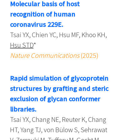
Molecular basis of host
recognition of human
coronavirus 229E.
Tsai YX, Chien YC, Hsu MF, Khoo KH,
Hsu STD
*
Nature Communications
(2025)
Rapid simulation of glycoprotein
structures by grafting and steric
exclusion of glycan conformer
libraries.
Tsai YX, Chang NE, Reuter K, Chang
HT, Yang TJ, von Bülow S, Sehrawat
V, Zerrouki M, Tuffery M, Gecht M,