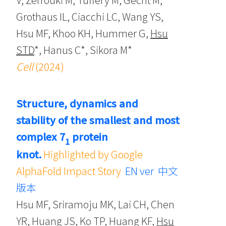
Grothaus IL, Ciacchi LC, Wang YS,
Hsu MF, Khoo KH, Hummer G,
Hsu
STD
*, Hanus C*, Sikora M*
Cell
(2024)
Structure, dynamics and
stability of the smallest and most
complex 7
protein
1
knot.
Highlighted by Google
AlphaFold Impact Story
EN ver
中文
版本
Hsu MF, Sriramoju MK, Lai CH, Chen
YR, Huang JS, Ko TP, Huang KF,
Hsu