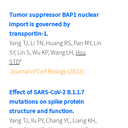
Tumor suppressor BAP1 nuclear
import is governed by
transportin-1.
Yang TJ, Li TN, Huang RS, Pan MY, Lin
SY, Lin S, Wu KP, Wang LH,
Hsu
STD
*
Journal of Cell Biology
(2022)
Effect of SARS-CoV-2 B.1.1.7
mutations on spike protein
structure and function.
Yang TJ, Yu PY, Chang YC, Liang KH,