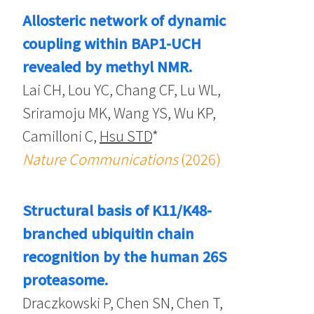
Allosteric network of dynamic
coupling within BAP1-UCH
revealed by methyl NMR.
Lai CH, Lou YC, Chang CF, Lu WL,
Sriramoju MK, Wang YS, Wu KP,
Camilloni C,
Hsu STD
*
Nature Communications
(2026)
Structural basis of K11/K48-
branched ubiquitin chain
recognition by the human 26S
proteasome.
Draczkowski P, Chen SN, Chen T,