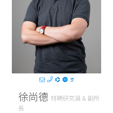
徐尚德
特聘研究員 & 副所
長