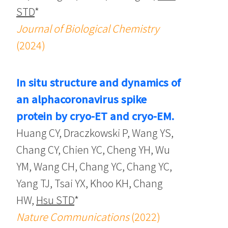
STD
*
Journal of Biological Chemistry
(2024)
In situ structure and dynamics of
an alphacoronavirus spike
protein by cryo-ET and cryo-EM.
Huang CY, Draczkowski P, Wang YS,
Chang CY, Chien YC, Cheng YH, Wu
YM, Wang CH, Chang YC, Chang YC,
Yang TJ, Tsai YX, Khoo KH, Chang
HW,
Hsu STD
*
Nature Communications
(2022)