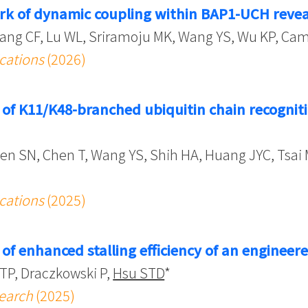
ork of dynamic coupling within BAP1-UCH reve
hang CF, Lu WL, Sriramoju MK, Wang YS, Wu KP, Cami
cations
(2026)
s of K11/K48-branched ubiquitin chain recogni
en SN, Chen T, Wang YS, Shih HA, Huang JYC, Tsai MC
cations
(2025)
 of enhanced stalling efficiency of an engineer
TP, Draczkowski P,
Hsu STD
*
search
(2025)