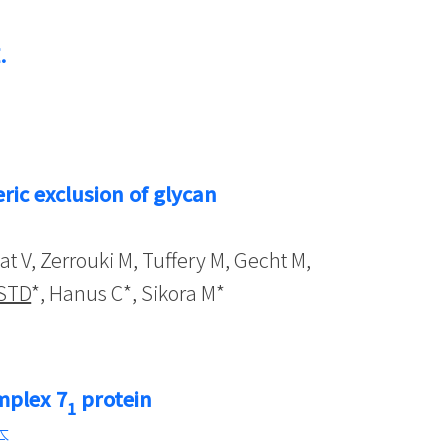
.
ric exclusion of glycan
t V, Zerrouki M, Tuffery M, Gecht M,
STD
*, Hanus C*, Sikora M*
mplex 7
protein
1
本