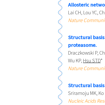
Allosteric netw
Lai CH, Lou YC, C
Nature Communi
Structural basi
proteasome.
Draczkowski P, Ch
Wu KP,
Hsu STD
*
Nature Communi
Structural basis
Sriramoju MK, Ko 
Nucleic Acids Re