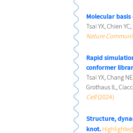
Molecular basis
Tsai YX, Chien YC
Nature Communi
Rapid simulation
conformer librar
Tsai YX, Chang NE
Grothaus IL, Cia
Cell
(2024)
Structure, dyna
knot.
Highlighted