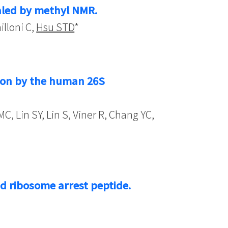
aled by methyl NMR.
lloni C,
Hsu STD
*
tion by the human 26S
, Lin SY, Lin S, Viner R, Chang YC,
ed ribosome arrest peptide.