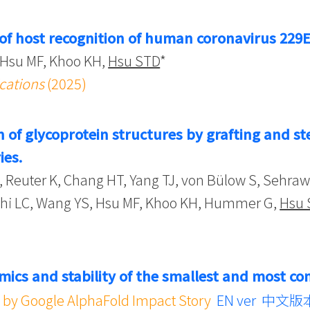
 of host recognition of human coronavirus 229E
, Hsu MF, Khoo KH,
Hsu STD
*
cations
(2025)
 of glycoprotein structures by grafting and ste
ies.
, Reuter K, Chang HT, Yang TJ, von Bülow S, Sehrawa
cchi LC, Wang YS, Hsu MF, Khoo KH, Hummer G,
Hsu 
mics and stability of the smallest and most co
 by Google AlphaFold Impact Story
EN ver
中文版