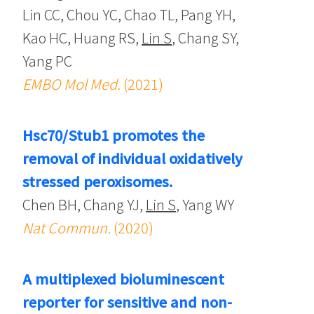
Lin CC, Chou YC, Chao TL, Pang YH,
Kao HC, Huang RS,
Lin S
, Chang SY,
Yang PC
EMBO Mol Med.
(2021)
Hsc70/Stub1 promotes the
removal of individual oxidatively
stressed peroxisomes.
Chen BH, Chang YJ,
Lin S
, Yang WY
Nat Commun.
(2020)
A multiplexed bioluminescent
reporter for sensitive and non-