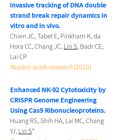
invasive tracking of DNA double
strand break repair dynamics in
vitro and in vivo.
Chien JC, Tabet E, Pinkham K, da
Hora CC, Chang JC,
Lin S
, Badr CE,
Lai CP
Nucleic acids research
(2020)
Enhanced NK-92 Cytotoxicity by
CRISPR Genome Engineering
Using Cas9 Ribonucleoproteins.
Huang RS, Shih HA, Lai MC, Chang
YJ,
Lin S
*