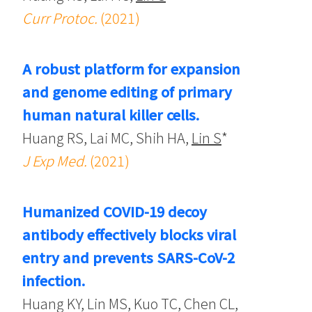
Curr Protoc.
(2021)
A robust platform for expansion
and genome editing of primary
human natural killer cells.
Huang RS, Lai MC, Shih HA,
Lin S
*
J Exp Med.
(2021)
Humanized COVID-19 decoy
antibody effectively blocks viral
entry and prevents SARS-CoV-2
infection.
Huang KY, Lin MS, Kuo TC, Chen CL,