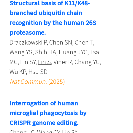
Structural basis of K11/K48-
branched ubiquitin chain
recognition by the human 26S
proteasome.
Draczkowski P, Chen SN, Chen T,
Wang YS, Shih HA, Huang JYC, Tsai
MC, Lin SY,
Lin S
, Viner R, Chang YC,
Wu KP, Hsu SD
Nat Commun.
(2025)
Interrogation of human
microglial phagocytosis by
CRISPR genome editing.
Chang JC, Wang CY,
Lin S
*