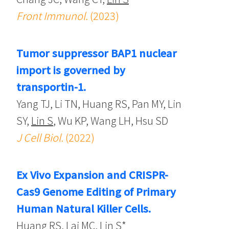
Front Immunol.
(2023)
Tumor suppressor BAP1 nuclear
import is governed by
transportin-1.
Yang TJ, Li TN, Huang RS, Pan MY, Lin
SY,
Lin S
, Wu KP, Wang LH, Hsu SD
J Cell Biol.
(2022)
Ex Vivo Expansion and CRISPR-
Cas9 Genome Editing of Primary
Human Natural Killer Cells.
Huang RS, Lai MC,
Lin S
*