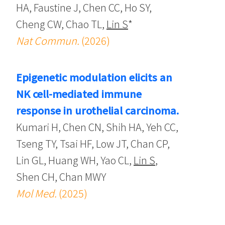
HA, Faustine J, Chen CC, Ho SY,
Cheng CW, Chao TL,
Lin S
*
Nat Commun.
(2026)
Epigenetic modulation elicits an
NK cell-mediated immune
response in urothelial carcinoma.
Kumari H, Chen CN, Shih HA, Yeh CC,
Tseng TY, Tsai HF, Low JT, Chan CP,
Lin GL, Huang WH, Yao CL,
Lin S
,
Shen CH, Chan MWY
Mol Med.
(2025)