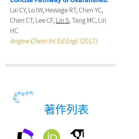
Lai CY, Lo IW, Hewage RT, Chen YC,
Chen CT, Lee CF,
Lin S
, Tang MC, Lin
HC
Angew Chem Int Ed Engl.
(2017)
著作列表