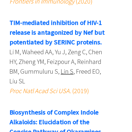
Frontiers in Immunology
(2020)
TIM-mediated inhibition of HIV-1
release is antagonized by Nef but
potentiated by SERINC proteins.
Li M, Waheed AA, Yu J, Zeng C, Chen
HY, Zheng YM, Feizpour A, Reinhard
BM, Gummuluru S,
Lin S
, Freed EO,
Liu SL
Proc Natl Acad Sci USA.
(2019)
Biosynthesis of Complex Indole
Alkaloids: Elucidation of the
Concise Pathway of Okaramines.