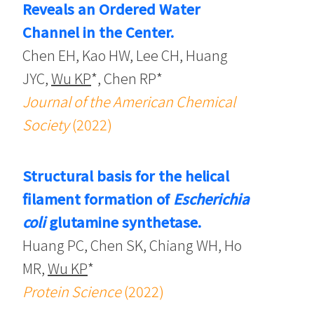
Reveals an Ordered Water
Channel in the Center.
Chen EH, Kao HW, Lee CH, Huang
JYC,
Wu KP
*, Chen RP*
Journal of the American Chemical
Society
(2022)
Structural basis for the helical
filament formation of
Escherichia
coli
glutamine synthetase.
Huang PC, Chen SK, Chiang WH, Ho
MR,
Wu KP
*
Protein Science
(2022)