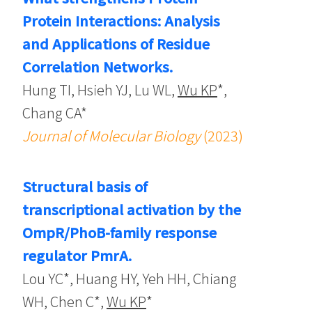
Protein Interactions: Analysis
and Applications of Residue
Correlation Networks.
Hung TI, Hsieh YJ, Lu WL,
Wu KP
*,
Chang CA*
Journal of Molecular Biology
(2023)
Structural basis of
transcriptional activation by the
OmpR/PhoB-family response
regulator PmrA.
Lou YC*, Huang HY, Yeh HH, Chiang
WH, Chen C*,
Wu KP
*