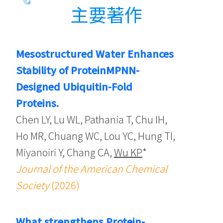
主要著作
Mesostructured Water Enhances
Stability of ProteinMPNN-
Designed Ubiquitin-Fold
Proteins.
Chen LY, Lu WL, Pathania T, Chu IH,
Ho MR, Chuang WC, Lou YC, Hung TI,
Miyanoiri Y, Chang CA,
Wu KP
*
Journal of the American Chemical
Society
(2026)
What strengthens Protein-