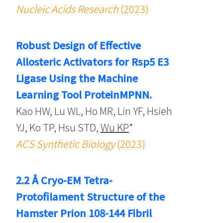
Nucleic Acids Research
(2023)
Robust Design of Effective
Allosteric Activators for Rsp5 E3
Ligase Using the Machine
Learning Tool ProteinMPNN.
Kao HW, Lu WL, Ho MR, Lin YF, Hsieh
YJ, Ko TP, Hsu STD,
Wu KP
*
ACS Synthetic Biology
(2023)
2.2 Å Cryo-EM Tetra-
Protofilament Structure of the
Hamster Prion 108-144 Fibril