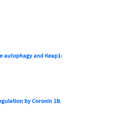
ate autophagy and Keap1-
egulation by Coronin 1B.