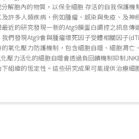
或分解胞內的物質，以保全細胞 存活的自我保護機
以及許多人類疾病，例如腫瘤、感染與免疫、及神
最近的研究發現一新的Atg9膜蛋白調控之訊息
們發現Atg9會與腫瘤壞死因子受體相關因子(dTRAF
游的氧化壓力防護機制，包含細胞自噬、細胞凋亡
化壓力活化的細胞自噬會透過負回饋機制抑制JN
力下組織的恆定性。這些研究成果可能提供治療細