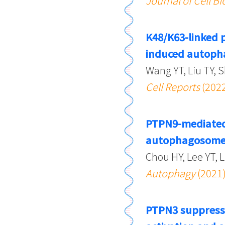
Journal of Cell Bi
K48/K63-linked p
induced autoph
Wang YT, Liu TY, 
Cell Reports
(202
PTPN9-mediated
autophagosome 
Chou HY, Lee YT, 
Autophagy
(2021
PTPN3 suppresse