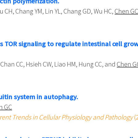
ctin polymerization.
Wu CH, Chang YM, Lin YL, Chang GD, Wu HC,
Chen G
 TOR signaling to regulate intestinal cell gro
 Chan CC, Hsieh CW, Liao HM, Hung CC, and
Chen G
uitin system in autophagy.
n GC
ent Trends in Cellular Physiology and Pathology
(