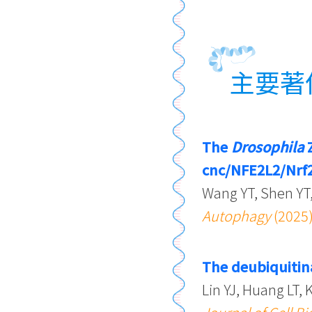
主要著
The
Drosophila
Z
cnc/NFE2L2/Nrf2
Wang YT, Shen YT
Autophagy
(2025
The deubiquitin
Lin YJ, Huang LT, 