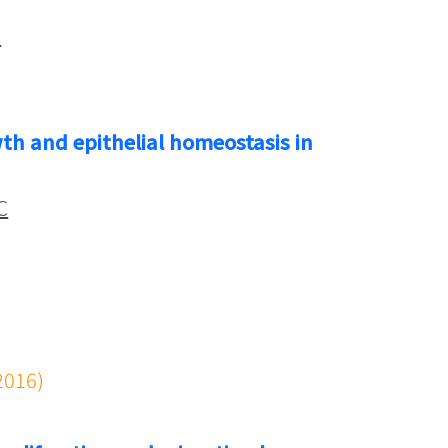
C
wth and epithelial homeostasis in
C
2016)