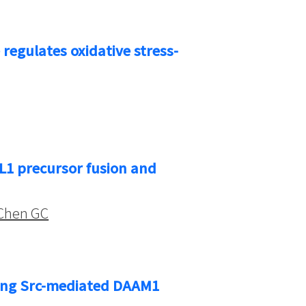
regulates oxidative stress-
1 precursor fusion and
Chen GC
ting Src-mediated DAAM1