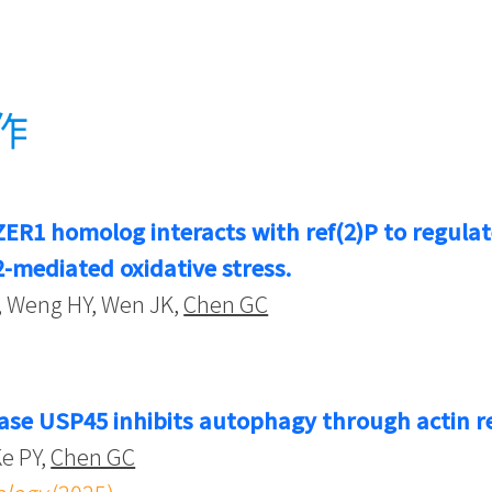
作
ER1 homolog interacts with ref(2)P to regul
-mediated oxidative stress.
, Weng HY, Wen JK,
Chen GC
)
ase USP45 inhibits autophagy through actin r
Ke PY,
Chen GC