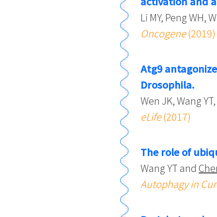
activation and a
Li MY, Peng WH, 
Oncogene
(2019)
Atg9 antagonizes
Drosophila.
Wen JK, Wang YT,
eLife
(2017)
The role of ubiq
Wang YT and
Che
Autophagy in Curr