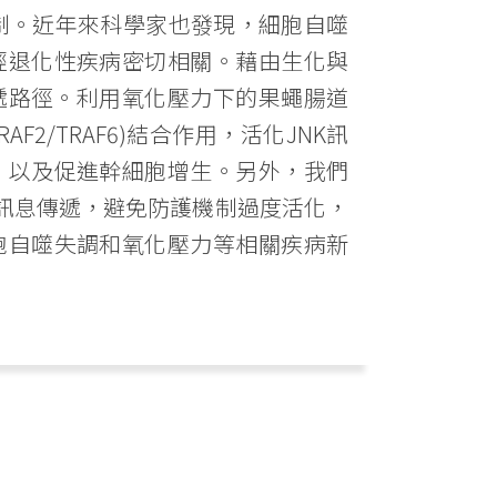
制。近年來科學家也發現，細胞自噬
經退化性疾病密切相關。藉由生化與
傳遞路徑。利用氧化壓力下的果蠅腸道
2/TRAF6)結合作用，活化JNK訊
、以及促進幹細胞增生。另外，我們
K訊息傳遞，避免防護機制過度活化，
胞自噬失調和氧化壓力等相關疾病新