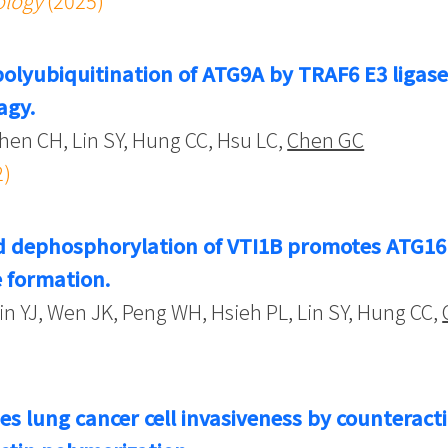
ology
(2025)
olyubiquitination of ATG9A by TRAF6 E3 ligase 
agy.
Shen CH, Lin SY, Hung CC, Hsu LC,
Chen GC
2)
 dephosphorylation of VTI1B promotes ATG16L
formation.
Lin YJ, Wen JK, Peng WH, Hsieh PL, Lin SY, Hung CC,
)
s lung cancer cell invasiveness by counterac