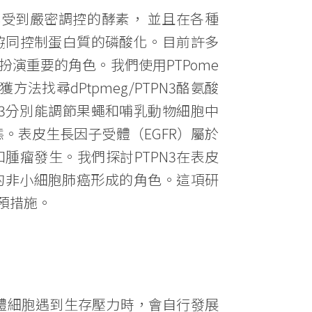
TPs)是一群受到嚴密調控的酵素， 並且在各種
, PTK)協同控制蛋白質的磷酸化。目前許多
演重要的角色。我們使用PTPome
找尋dPtpmeg/PTPN3酪氨酸
PN3分別能調節果蠅和哺乳動物細胞中
態。表皮生長因子受體（EGFR）屬於
腫瘤發生。我們探討PTPN3在表皮
的非小細胞肺癌形成的角色。這項研
預措施。
當個體細胞遇到生存壓力時，會自行發展