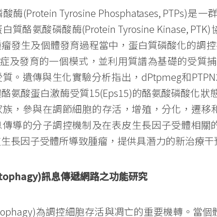
Protein Tyrosine Phosphatases, P
酪氨酸磷酸酶(Protein Tyrosine Kinase
瘤發生及個體發育過程當中，蛋白質磷酸化的調控扮
癌症及發育的一個模式，並利用質譜為基礎的受質捕獲方法
質。遺傳與生化實驗分析指出，dPtpmeg和PT
酪氨酸蛋白激酶受質15(Eps15)的酪氨酸磷酸化狀
族，參與在調節細胞的存活，增殖，分化，遷移和
息傳導的分子調控機制及在表皮生長因子受體相關
皮生長因子受體所導致腫瘤，提供具潛力的新治療干
tophagy)訊息傳遞網路之功能研究
utophagy)為調控細胞存活與凋亡的重要機轉。