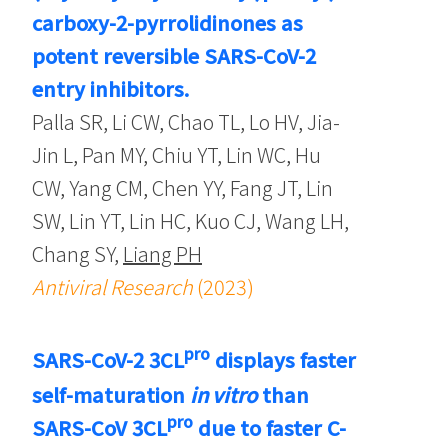
carboxy-2-pyrrolidinones as
potent reversible SARS-CoV-2
entry inhibitors.
Palla SR, Li CW, Chao TL, Lo HV, Jia-
Jin L, Pan MY, Chiu YT, Lin WC, Hu
CW, Yang CM, Chen YY, Fang JT, Lin
SW, Lin YT, Lin HC, Kuo CJ, Wang LH,
Chang SY,
Liang PH
Antiviral Research
(2023)
pro
SARS-CoV-2 3CL
displays faster
self-maturation
in vitro
than
pro
SARS-CoV 3CL
due to faster C-