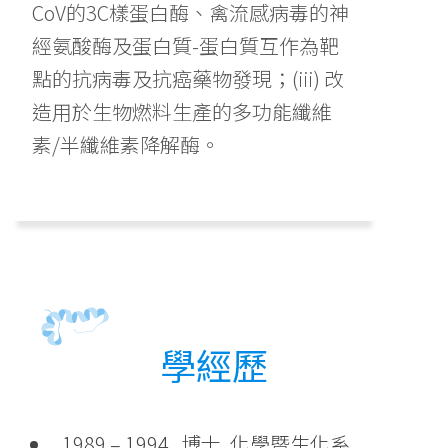
CoV的3C樣蛋白酶、禽流感病毒的神
經氨酸酶及蛋白質-蛋白質互作為靶
點的抗病毒及抗癌藥物發現；(iii) 改
造用於生物燃料生產的多功能纖維
素/半纖維素降解酶。
學經歷
1989 – 1994 博士, 化學暨生化系,