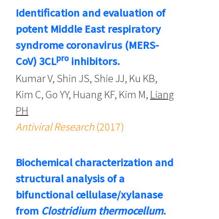
Identification and evaluation of
potent Middle East respiratory
syndrome coronavirus (MERS-
pro
CoV) 3CL
inhibitors.
Kumar V, Shin JS, Shie JJ, Ku KB,
Kim C, Go YY, Huang KF, Kim M,
Liang
PH
Antiviral Research
(2017)
Biochemical characterization and
structural analysis of a
bifunctional cellulase/xylanase
from
Clostridium thermocellum
.