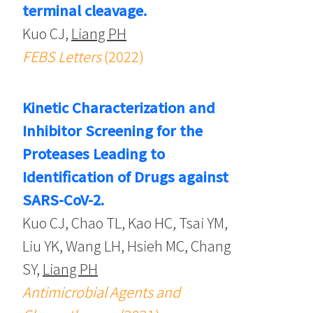
terminal cleavage.
Kuo CJ,
Liang PH
FEBS Letters
(2022)
Kinetic Characterization and
Inhibitor Screening for the
Proteases Leading to
Identification of Drugs against
SARS-CoV-2.
Kuo CJ, Chao TL, Kao HC, Tsai YM,
Liu YK, Wang LH, Hsieh MC, Chang
SY,
Liang PH
Antimicrobial Agents and