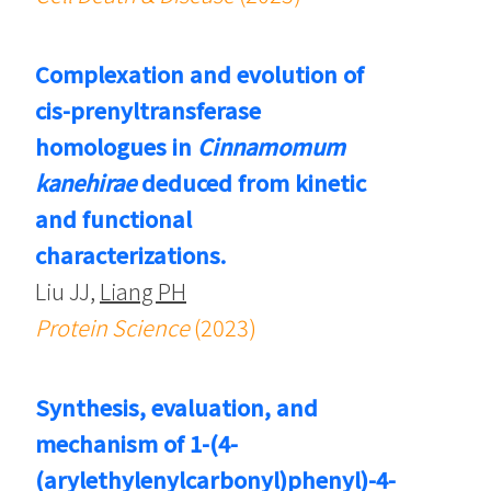
Complexation and evolution of
cis-prenyltransferase
homologues in
Cinnamomum
kanehirae
deduced from kinetic
and functional
characterizations.
Liu JJ,
Liang PH
Protein Science
(2023)
Synthesis, evaluation, and
mechanism of 1-(4-
(arylethylenylcarbonyl)phenyl)-4-