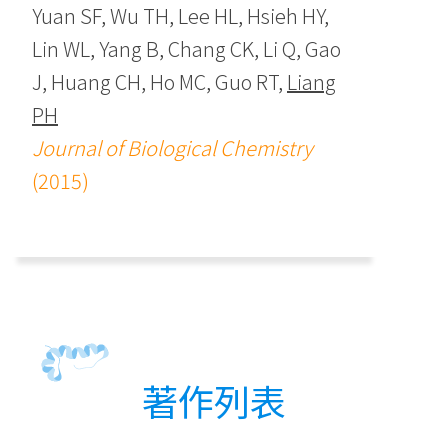
Yuan SF, Wu TH, Lee HL, Hsieh HY,
Lin WL, Yang B, Chang CK, Li Q, Gao
J, Huang CH, Ho MC, Guo RT,
Liang
PH
Journal of Biological Chemistry
(2015)
著作列表