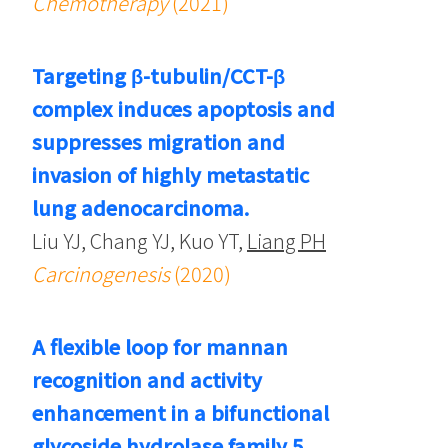
Chemotherapy
(2021)
Targeting β-tubulin/CCT-β
complex induces apoptosis and
suppresses migration and
invasion of highly metastatic
lung adenocarcinoma.
Liu YJ, Chang YJ, Kuo YT,
Liang PH
Carcinogenesis
(2020)
A flexible loop for mannan
recognition and activity
enhancement in a bifunctional
glycoside hydrolase family 5.