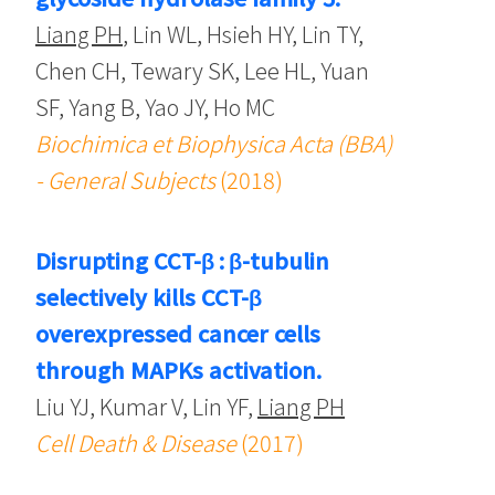
Liang PH
, Lin WL, Hsieh HY, Lin TY,
Chen CH, Tewary SK, Lee HL, Yuan
SF, Yang B, Yao JY, Ho MC
Biochimica et Biophysica Acta (BBA)
- General Subjects
(2018)
Disrupting CCT-β : β-tubulin
selectively kills CCT-β
overexpressed cancer cells
through MAPKs activation.
Liu YJ, Kumar V, Lin YF,
Liang PH
Cell Death & Disease
(2017)