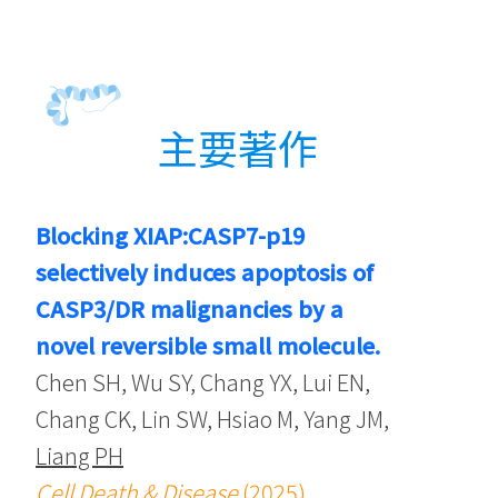
主要著作
Blocking XIAP:CASP7-p19
selectively induces apoptosis of
CASP3/DR malignancies by a
novel reversible small molecule.
Chen SH, Wu SY, Chang YX, Lui EN,
Chang CK, Lin SW, Hsiao M, Yang JM,
Liang PH
Cell Death & Disease
(2025)