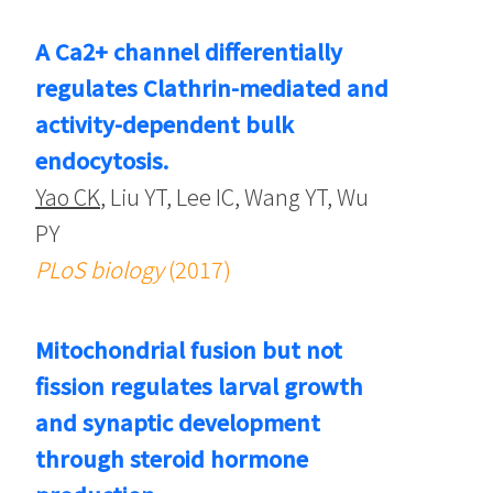
A Ca2+ channel differentially
regulates Clathrin-mediated and
activity-dependent bulk
endocytosis.
Yao CK
, Liu YT, Lee IC, Wang YT, Wu
PY
PLoS biology
(2017)
Mitochondrial fusion but not
fission regulates larval growth
and synaptic development
through steroid hormone