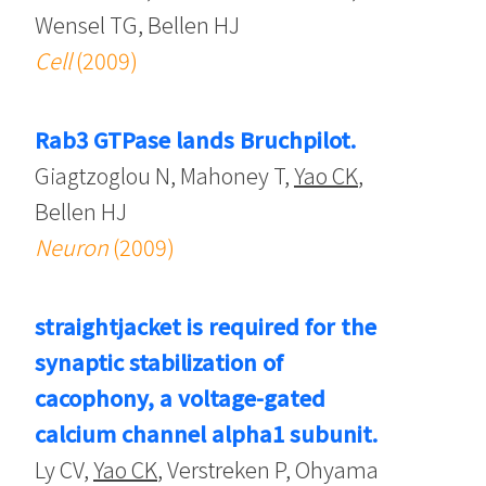
Wensel TG, Bellen HJ
Cell
(2009)
Rab3 GTPase lands Bruchpilot.
Giagtzoglou N, Mahoney T,
Yao CK
,
Bellen HJ
Neuron
(2009)
straightjacket is required for the
synaptic stabilization of
cacophony, a voltage-gated
calcium channel alpha1 subunit.
Ly CV,
Yao CK
, Verstreken P, Ohyama