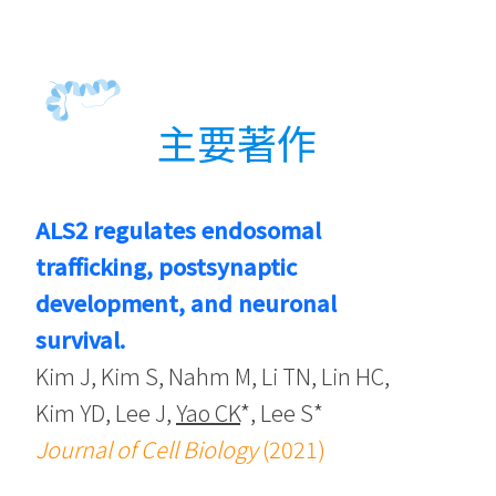
主要著作
ALS2 regulates endosomal
trafficking, postsynaptic
development, and neuronal
survival.
Kim J, Kim S, Nahm M, Li TN, Lin HC,
Kim YD, Lee J,
Yao CK
*, Lee S*
Journal of Cell Biology
(2021)