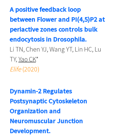
A positive feedback loop
between Flower and PI(4,5)P2 at
periactive zones controls bulk
endocytosis in Drosophila.
Li TN, Chen YJ, Wang YT, Lin HC, Lu
TY,
Yao CK
*
Elife
(2020)
Dynamin-2 Regulates
Postsynaptic Cytoskeleton
Organization and
Neuromuscular Junction
Development.