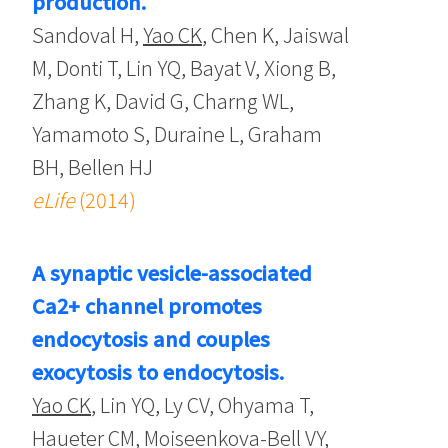
production.
Sandoval H,
Yao CK
, Chen K, Jaiswal
M, Donti T, Lin YQ, Bayat V, Xiong B,
Zhang K, David G, Charng WL,
Yamamoto S, Duraine L, Graham
BH, Bellen HJ
eLife
(2014)
A synaptic vesicle-associated
Ca2+ channel promotes
endocytosis and couples
exocytosis to endocytosis.
Yao CK
, Lin YQ, Ly CV, Ohyama T,
Haueter CM, Moiseenkova-Bell VY,