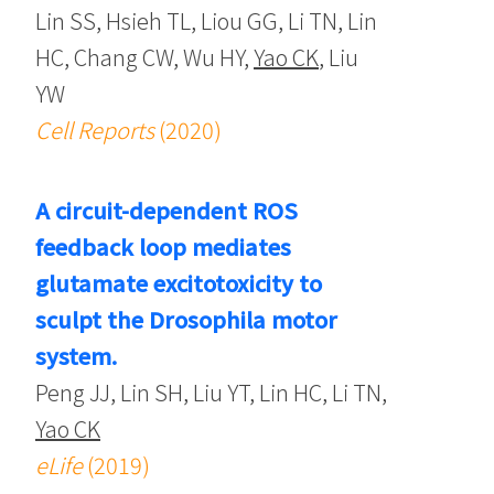
Lin SS, Hsieh TL, Liou GG, Li TN, Lin
HC, Chang CW, Wu HY,
Yao CK
, Liu
YW
Cell Reports
(2020)
A circuit-dependent ROS
feedback loop mediates
glutamate excitotoxicity to
sculpt the Drosophila motor
system.
Peng JJ, Lin SH, Liu YT, Lin HC, Li TN,
Yao CK
eLife
(2019)