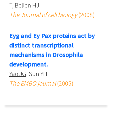
T, Bellen HJ
The Journal of cell biology
(2008)
Eyg and Ey Pax proteins act by
distinct transcriptional
mechanisms in Drosophila
development.
Yao JG
, Sun YH
The EMBO journal
(2005)