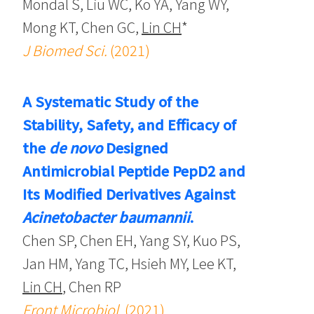
Mondal S, Liu WC, Ko YA, Yang WY,
Mong KT, Chen GC,
Lin CH
*
J Biomed Sci.
(2021)
A Systematic Study of the
Stability, Safety, and Efficacy of
the
de novo
Designed
Antimicrobial Peptide PepD2 and
Its Modified Derivatives Against
Acinetobacter baumannii
.
Chen SP, Chen EH, Yang SY, Kuo PS,
Jan HM, Yang TC, Hsieh MY, Lee KT,
Lin CH
, Chen RP
Front Microbiol.
(2021)