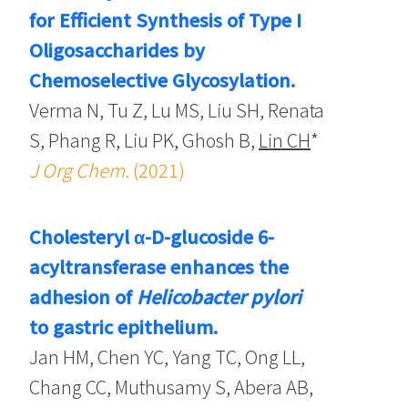
for Efficient Synthesis of Type I
Oligosaccharides by
Chemoselective Glycosylation.
Verma N, Tu Z, Lu MS, Liu SH, Renata
S, Phang R, Liu PK, Ghosh B,
Lin CH
*
J Org Chem.
(2021)
Cholesteryl α-D-glucoside 6-
acyltransferase enhances the
adhesion of
Helicobacter pylori
to gastric epithelium.
Jan HM, Chen YC, Yang TC, Ong LL,
Chang CC, Muthusamy S, Abera AB,