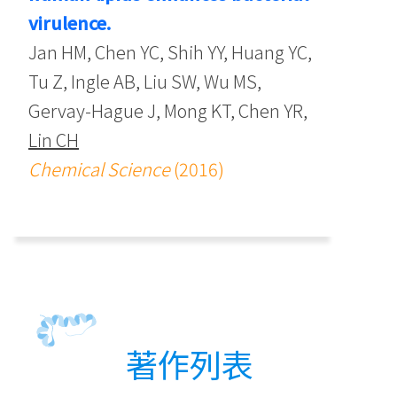
virulence.
Jan HM, Chen YC, Shih YY, Huang YC,
Tu Z, Ingle AB, Liu SW, Wu MS,
Gervay-Hague J, Mong KT, Chen YR,
Lin CH
Chemical Science
(2016)
著作列表