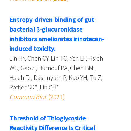
Entropy-driven binding of gut
bacterial β-glucuronidase
inhibitors ameliorates irinotecan-
induced toxicity.
Lin HY, Chen CY, Lin TC, Yeh LF, Hsieh
WC, Gao S, Burnouf PA, Chen BM,
Hsieh TJ, Dashnyam P, Kuo YH, Tu Z,
Roffler SR*,
Lin CH
*
Commun Biol.
(2021)
Threshold of Thioglycoside
Reactivity Difference Is Critical