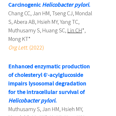
Carcinogenic
Helicobacter pylori
.
Chang CC, Jan HM, Tseng CJ, Mondal
S, Abera AB, Hsieh MY, Yang TC,
Muthusamy S, Huang SC,
Lin CH
*,
Mong KT*
Org Lett.
(2022)
Enhanced enzymatic production
of cholesteryl 6ʹ-acylglucoside
impairs lysosomal degradation
for the intracellular survival of
Helicobacter pylori
.
Muthusamy S, Jan HM, Hsieh MY,