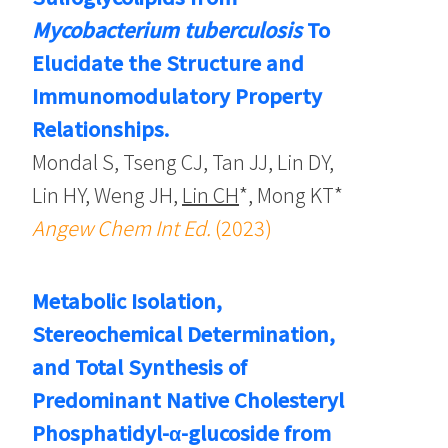
Mycobacterium tuberculosis
To
Elucidate the Structure and
Immunomodulatory Property
Relationships.
Mondal S, Tseng CJ, Tan JJ, Lin DY,
Lin HY, Weng JH,
Lin CH
*, Mong KT*
Angew Chem Int Ed.
(2023)
Metabolic Isolation,
Stereochemical Determination,
and Total Synthesis of
Predominant Native Cholesteryl
Phosphatidyl-α-glucoside from