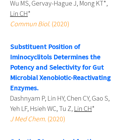
Wu MS, Gervay-Hague J, Mong KT*,
Lin CH
*
Commun Biol.
(2020)
Substituent Position of
Iminocyclitols Determines the
Potency and Selectivity for Gut
Microbial Xenobiotic-Reactivating
Enzymes.
Dashnyam P, Lin HY, Chen CY, Gao S,
Yeh LF, Hsieh WC, Tu Z,
Lin CH
*
J Med Chem.
(2020)