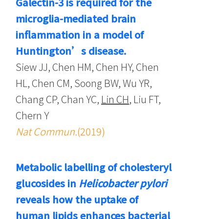
Galectin-3 is required for the
microglia-mediated brain
inflammation in a model of
Huntington’s disease.
Siew JJ, Chen HM, Chen HY, Chen
HL, Chen CM, Soong BW, Wu YR,
Chang CP, Chan YC,
Lin CH
, Liu FT,
Chern Y
Nat Commun.
(2019)
Metabolic labelling of cholesteryl
glucosides in
Helicobacter pylori
reveals how the uptake of
human lipids enhances bacterial