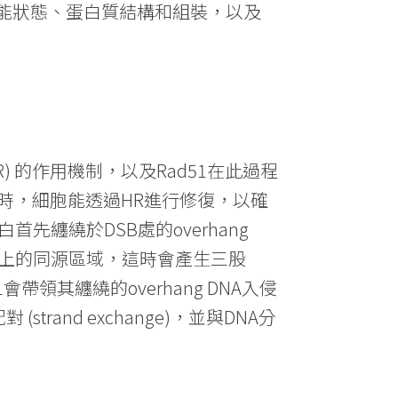
能狀態、蛋白質結構和組裝，以及
 HR) 的作用機制，以及Rad51在此過程
SB)受損時，細胞能透過HR進行修復，以確
先纏繞於DSB處的overhang
dsDNA上的同源區域，這時會產生三股
1會帶領其纏繞的overhang DNA入侵
 (strand exchange)，並與DNA分