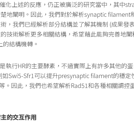
化上述的反應，仍正被廣泛的研究當中，其中strand inva
闡明。因此，我們對於解析synaptic filamen
，我們已經解析部分結構並了解其機制 (成果發表在自然
技術解析更多相關結構，希望藉此能夠完善地闡釋 Rad51
nge上的結構機轉。
雖是是執行HR的主要酵素，不過實際上有許多其他的蛋
i5-Sfr1可以提升presynaptic filament的穩定性
形成等等。因此，我們也希望解析Rad51和各種相關
。
宿主的交互作用