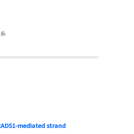
化系
 RAD51-mediated strand