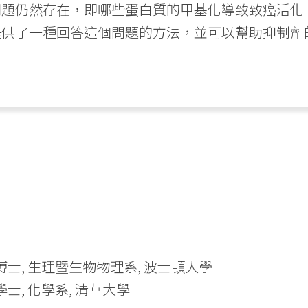
題仍然存在，即哪些蛋白質的甲基化導致致癌活化。
提供了一種回答這個問題的方法，並可以幫助抑制劑
07 博士, 生理暨生物物理系, 波士頓大學
9 學士, 化學系, 清華大學