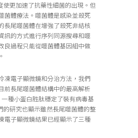
過度使更加速了抗藥性細菌的出現。但
噬菌體療法。噬菌體是感染並殺死
的長尾噬菌體在增強了殺死非結核
資訊的方式進行序列同源搜尋和噬
改良過程只能從噬菌體基因組中做
。
冷凍電子顯微鏡和分治方法，我們
目前長尾噬菌體結構中的最高解析
）一種小蛋白胜肽穩定了裝有病毒基
我們的研究也顯示雖然長尾噬菌體的整
凍電子顯微鏡結果已經顯示了三種