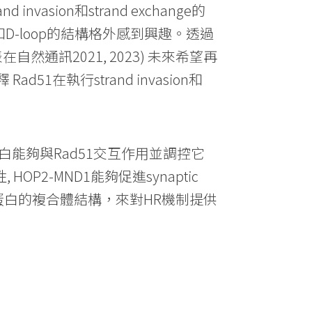
sion和strand exchange的
t和D-loop的結構格外感到興趣。透過
通訊2021, 2023) 未來希望再
在執行strand invasion和
白能夠與Rad51交互作用並調控它
, HOP2-MND1能夠促進synaptic
調控蛋白的複合體結構，來對HR機制提供