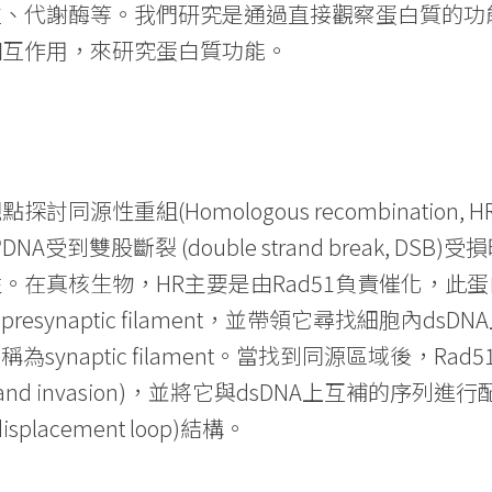
粒、代謝酶等。我們研究是通過直接觀察蛋白質的功
相互作用，來研究蛋白質功能。
討同源性重組(Homologous recombination,
A受到雙股斷裂 (double strand break, D
在真核生物，HR主要是由Rad51負責催化，此蛋白首
resynaptic filament，並帶領它尋找細胞內
為synaptic filament。當找到同源區域後，Rad5
rand invasion)，並將它與dsDNA上互補的序列進行配對
isplacement loop)結構。