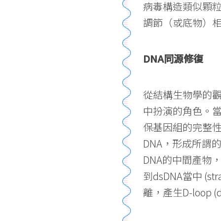
病毒構造類似顆
調節（或底物）
DNA同源修復
從結構生物學的觀點探
中扮演的角色。當DN
保基因組的完整性。
DNA，形成所謂的p
DNA的中間產物，稱
到dsDNA當中 (st
離，產生D-loop (d