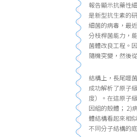
報告顯示抗藥性細
是新型抗生素的
細菌的病毒，最
分枝桿菌能力，
菌體改良工程。
隨機突變，然後
結構上，長尾噬
成功解析了原子
度）。在這原子
因組的殼體； 2
體結構看起來相
不同分子結構的