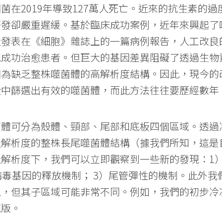
菌在2019年導致127萬人死亡。近來的抗生素的
研發卻嚴重遲緩。基於臨床成功案例，近年來興起了
近發表在《細胞》雜誌上的一篇病例報告，人工改良
能成功治愈患者。但巨大的基因差異阻礙了透過生物
因為缺乏整株噬菌體的高解析度結構。因此，現今的
從中篩選出有效的噬菌體，而此方法往往要歷經數年
菌體可分為殼體、頸部、尾部和底板四個區域。透過
級解析度的整株長尾噬菌體結構（據我們所知，這是
級解析度下，我們可以立即觀察到一些新的發現：1
)病毒基因的釋放機制； 3）尾管彈性的機制。此外
似，但其子區域可能非常不同。例如，我們的初步冷
底版。