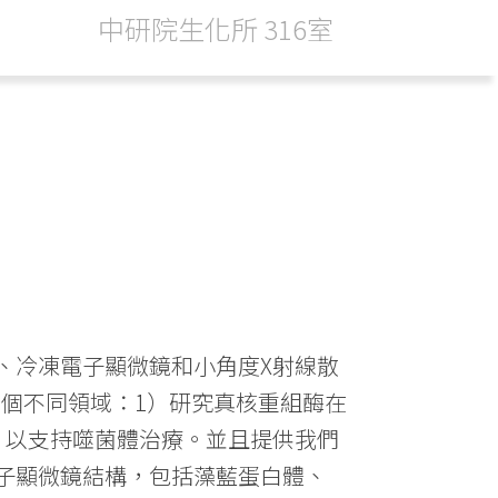
中研院生化所 316室
、冷凍電子顯微鏡和小角度X射線散
兩個不同領域：1）研究真核重組酶在
，以支持噬菌體治療。並且提供我們
子顯微鏡結構，包括藻藍蛋白體、