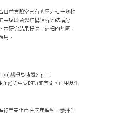
合目前實驗室已有的另外七十幾株
的長尾噬菌體結構解析與結構分
，本研究結果提供了詳細的藍圖，
應用。
ion)與訊息傳遞(signal
NA splicing)等重要的功能有關。而甲基化
質進行甲基化而在癌症進程中發揮作