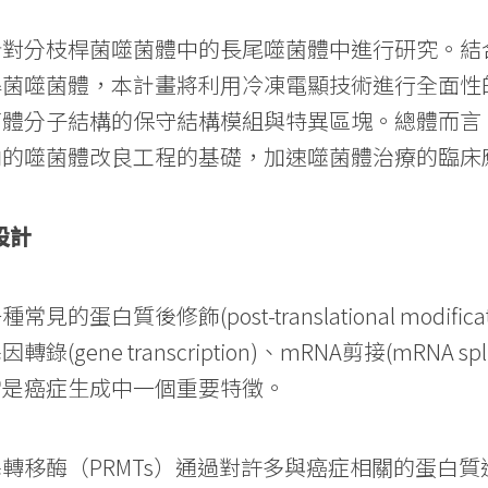
針對分枝桿菌噬菌體中的長尾噬菌體中進行研究。結
桿菌噬菌體，本計畫將利用冷凍電顯技術進行全面性
菌體分子結構的保守結構模組與特異區塊。總體而言
向的噬菌體改良工程的基礎，加速噬菌體治療的臨床
設計
蛋白質後修飾(post-translational modificat
)、基因轉錄(gene transcription)、mRNA剪接(mR
常是癌症生成中一個重要特徵。
轉移酶（PRMTs）通過對許多與癌症相關的蛋白