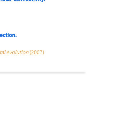
ection.
tal evolution
(2007)