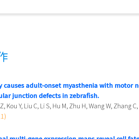
作
ncy causes adult-onset myasthenia with motor
ar junction defects in zebrafish.
Z, Kou Y, Liu C, Li S, Hu M, Zhu H, Wang W, Zhang C
1)
al multi-gene expression maps reveal cell fat