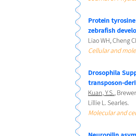
Protein tyrosin
zebrafish devel
Liao WH, Cheng C
Cellular and mole
Drosophila Supp
transposon-der
Kuan, Y.S.
, Brewer
Lillie L. Searles.
Molecular and cel
Neuropilin asymm