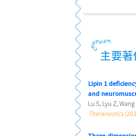
主要著
Lipin 1 deficie
and neuromuscul
Lu S, Lyu Z, Wang 
Theranostics
(202
Three-dimension