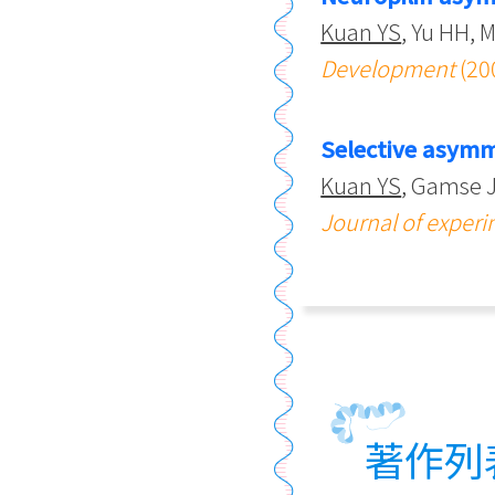
Kuan YS
, Yu HH, 
Development
(20
Selective asymme
Kuan YS
, Gamse J
Journal of experi
著作列