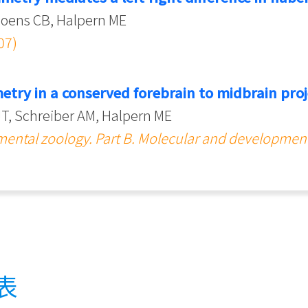
Moens CB, Halpern ME
07)
try in a conserved forebrain to midbrain proj
T, Schreiber AM, Halpern ME
mental zoology. Part B. Molecular and developmen
表