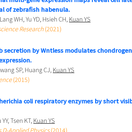
sal of zebrafish habenula.
 Lang WH, Yu YD, Hsieh CH,
Kuan YS
science Research
(2021)
b secretion by Wntless modulates chondrogenic
 expression.
Hwang SP, Huang CJ,
Kuan YS
ience
(2015)
cherichia coli respiratory enzymes by short vis
 YY, Tsen KT,
Kuan YS
s D-Applied Physics
(2014)