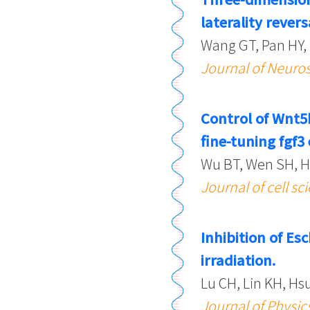
laterality rever
Wang GT, Pan HY,
Journal of Neuro
Control of Wnt5
fine-tuning fgf3
Wu BT, Wen SH, 
Journal of cell sc
Inhibition of Es
irradiation.
Lu CH, Lin KH, Hsu
Journal of Physic