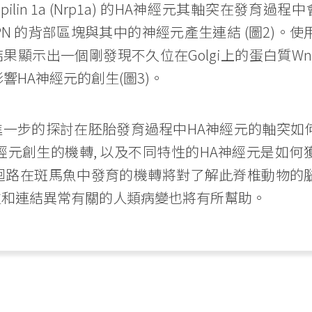
ilin 1a (Nrp1a) 的HA神經元其軸突在發育過程中會隨著
PN 的背部區塊與其中的神經元產生連結 (圖2)
示出一個剛發現不久位在Golgi上的蛋白質Wntless (
來影響HA神經元的創生(圖3)。
一步的探討在胚胎發育過程中HA神經元的軸突如何正
經元創生的機轉, 以及不同特性的HA神經元是如
神經迴路在斑馬魚中發育的機轉將對了解此脊椎動物
生和連結異常有關的人類病變也將有所幫助。