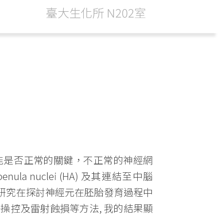
臺大生化所 N202室
能是否正常的關鍵，不正常的神經網
nuclei (HA) 及其連結至中腦
圖1)，我的研究在探討神經元在胚胎發育過程中
操控及雷射蝕損等方法, 我的結果顯