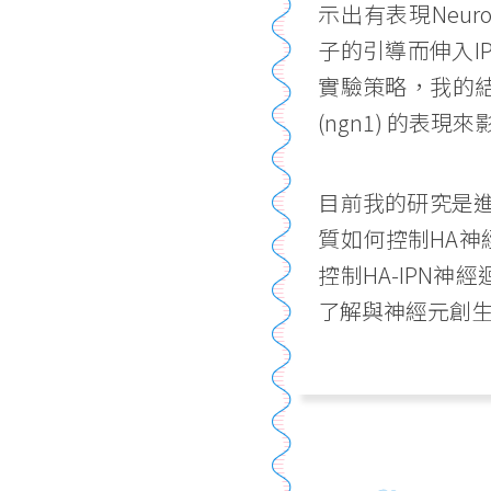
示出有表現Neurop
子的引導而伸入I
實驗策略，我的結果顯
(ngn1) 的表現
目前我的研究是進
質如何控制HA神
控制HA-IPN
了解與神經元創