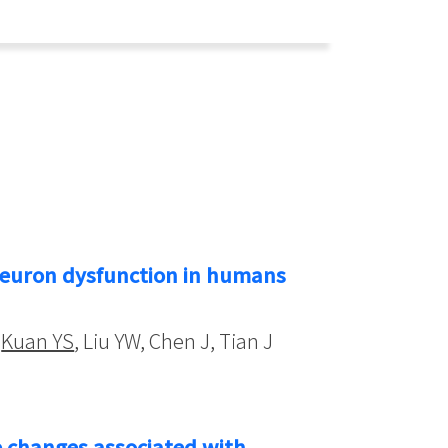
 neuron dysfunction in humans
,
Kuan YS
, Liu YW, Chen J, Tian J
e changes associated with