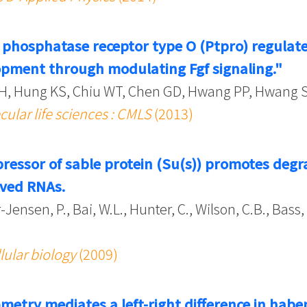
e phosphatase receptor type O (Ptpro) regulate
opment through modulating Fgf signaling."
H, Hung KS, Chiu WT, Chen GD, Hwang PP, Hwang 
cular life sciences : CMLS
(2013)
ressor of sable protein (Su(s)) promotes degr
ived RNAs.
-Jensen, P., Bai, W.L., Hunter, C., Wilson, C.B., Bass,
lular biology
(2009)
etry mediates a left-right difference in haben