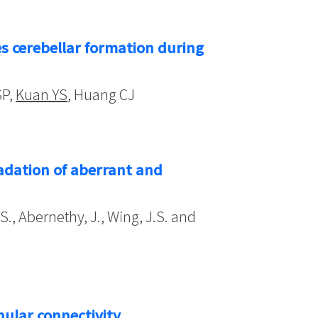
s cerebellar formation during
SP,
Kuan YS
, Huang CJ
adation of aberrant and
 S., Abernethy, J., Wing, J.S. and
ular connectivity.