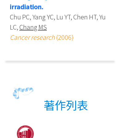
irradiation.
Chu PC, Yang YC, Lu YT, Chen HT, Yu
LC,
Chang MS
Cancer research
(2006)
著作列表