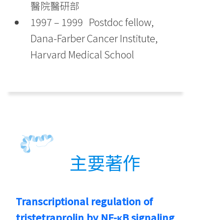
醫院醫研部
1997 – 1999 Postdoc fellow,
Dana-Farber Cancer Institute,
Harvard Medical School
主要著作
Transcriptional regulation of
tristetraprolin by NF-κB signaling