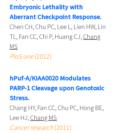
Embryonic Lethality with
Aberrant Checkpoint Response.
Chen CH, Chu PC, Lee L, Lien HW, Lin
TL, Fan CC, Chi P, Huang CJ,
Chang
MS
PloS one
(2012)
hPuf-A/KIAA0020 Modulates
PARP-1 Cleavage upon Genotoxic
Stress.
Chang HY, Fan CC, Chu PC, Hong BE,
Lee HJ,
Chang MS
Cancer research
(2011)