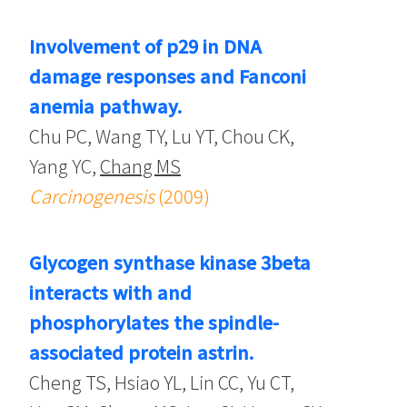
Involvement of p29 in DNA
damage responses and Fanconi
anemia pathway.
Chu PC, Wang TY, Lu YT, Chou CK,
Yang YC,
Chang MS
Carcinogenesis
(2009)
Glycogen synthase kinase 3beta
interacts with and
phosphorylates the spindle-
associated protein astrin.
Cheng TS, Hsiao YL, Lin CC, Yu CT,