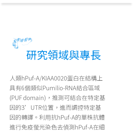
研究領域與專長
人類hPuf-A/KIAA0020蛋白在結構上
具有6個類似Pumilio-RNA結合區域
(PUF domain)，推測可結合在特定基
因的3’UTR位置，進而調控特定基
因的轉譯。利用抗hPuf-A的單株抗體
進行免疫螢光染色去偵測hPuf-A在細