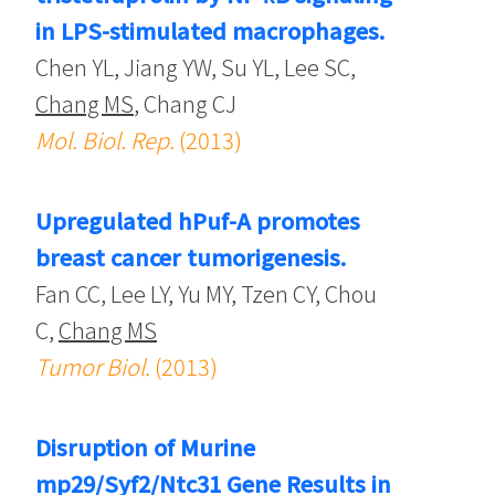
in LPS-stimulated macrophages.
Chen YL, Jiang YW, Su YL, Lee SC,
Chang MS
, Chang CJ
Mol. Biol. Rep.
(2013)
Upregulated hPuf-A promotes
breast cancer tumorigenesis.
Fan CC, Lee LY, Yu MY, Tzen CY, Chou
C,
Chang MS
Tumor Biol.
(2013)
Disruption of Murine
mp29/Syf2/Ntc31 Gene Results in