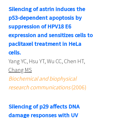
Silencing of astrin induces the
p53-dependent apoptosis by
suppression of HPV18 E6
expression and sensitizes cells to
paclitaxel treatment in HeLa
cells.
Yang YC, Hsu YT, Wu CC, Chen HT,
Chang MS
Biochemical and biophysical
research communications
(2006)
Silencing of p29 affects DNA
damage responses with UV