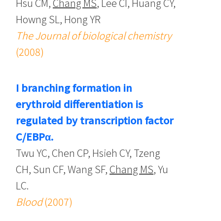
Hsu CM,
Chang MS
, Lee CI, Huang CY,
Howng SL, Hong YR
The Journal of biological chemistry
(2008)
I branching formation in
erythroid differentiation is
regulated by transcription factor
C/EBPα.
Twu YC, Chen CP, Hsieh CY, Tzeng
CH, Sun CF, Wang SF,
Chang MS
, Yu
LC.
Blood
(2007)