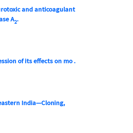
urotoxic and anticoagulant
ase A
.
2
sion of its effects on mo .
eastern India—Cloning,