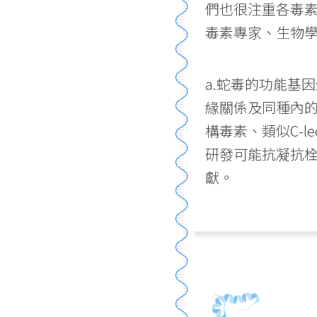
們也很注重各毒
毒素專家、生物學
a.蛇毒的功能基
緣關係及同種內的
構毒素、類似C-
研發可能抗凝抗栓
獻。