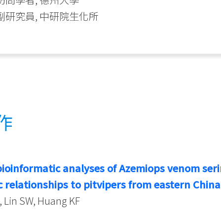
88 副研究員, 中研院生化所
作
bioinformatic analyses of Azemiops venom seri
 relationships to pitvipers from eastern Chin
, Lin SW, Huang KF