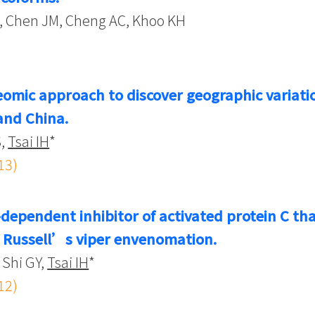
, Chen JM, Cheng AC, Khoo KH
eomic approach to discover geographic variati
and China.
S,
Tsai IH
*
13)
-dependent inhibitor of activated protein C t
 Russell’s viper envenomation.
 Shi GY,
Tsai IH
*
12)