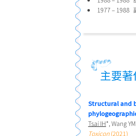
1977 – 19
主要著
Structural and 
phylogeographic
Tsai IH
*, Wang YM
Toxicon
(2021)