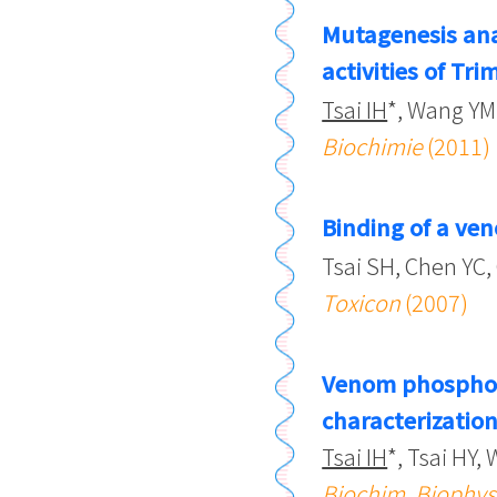
Mutagenesis ana
activities of Tr
Tsai IH
*, Wang YM
Biochimie
(2011)
Binding of a ve
Tsai SH, Chen YC
Toxicon
(2007)
Venom phospholi
characterizatio
Tsai IH
*, Tsai HY,
Biochim. Biophys