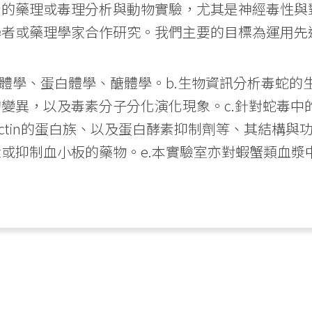
素的藥理或毒理分析與動物實驗，尤其是神經毒性與
者或藥理學家合作研究。我們主要的目標為運用先
因體學、蛋白體學、醣體學。b.生物資訊分析毒蛇
變異，以及毒素分子分化演化現象。c.針對蛇毒中
lectin的蛋白族、以及蛋白酵素抑制劑等、其結構與
或抑制血小板的藥物。e.本實驗室亦對蝦蟹類血漿