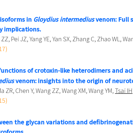
 isoforms in
Gloydius intermedius
venom: Full 
y implications.
u ZZ, Pei JZ, Yang YE, Yan SX, Zhang C, Zhao WL, W
17)
functions of crotoxin-like heterodimers and ac
edius
venom: insights into the origin of neurot
Ma ZR, Chen Y, Wang ZZ, Wang XM, Wang YM,
Tsai IH
15)
een the glycan variations and defibrinogenatin
ycoforms.