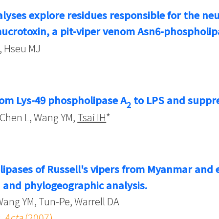
lyses explore residues responsible for the ne
imucrotoxin, a pit-viper venom Asn6-phospholip
, Hseu MJ
nom Lys-49 phospholipase A
to LPS and suppres
2
, Chen L, Wang YM,
Tsai IH
*
pases of Russell's vipers from Myanmar and 
n and phylogeographic analysis.
 Wang YM, Tun-Pe, Warrell DA
. Acta
(2007)