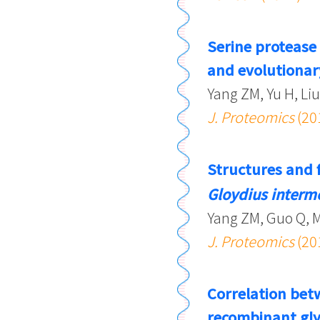
Serine protease
and evolutionar
Yang ZM, Yu H, Li
J. Proteomics
(20
Structures and 
Gloydius interm
Yang ZM, Guo Q, 
J. Proteomics
(20
Correlation betw
recombinant gl