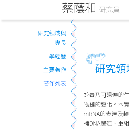
蔡蔭和
研究員
研究領域與
專長
學經歷
研究領
主要著作
著作列表
蛇毒乃可遺傳的
物鏈的變化。本
mRNA的表達及
補DNA選殖、重