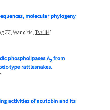
sequences, molecular phylogeny
ang ZZ, Wang YM,
Tsai IH
*
idic phospholipases A
from
2
oxic-type rattlesnakes.
*
g activities of acutobin and its