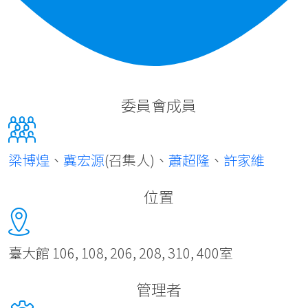
委員會成員
梁博煌
、
冀宏源
(召集人)、
蕭超隆
、
許家維
位置
臺大館 106, 108, 206, 208, 310, 400室
管理者