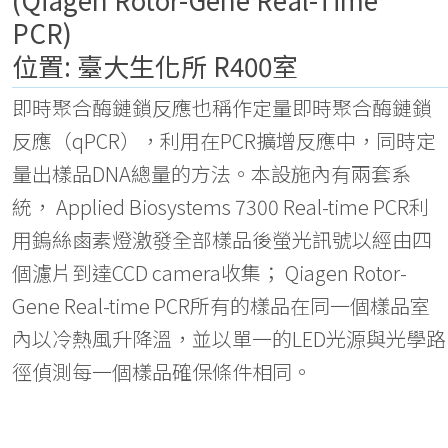
PCR)
位置: 臺大生化所 R400室
即時聚合酶鏈鎖反應也稱作定量即時聚合酶鏈鎖
反應（qPCR），利用在PCR擴增反應中，同時定
量出樣品DNA總量的方法。本設施內有兩套系
統， Applied Biosystems 7300 Real-time PCR利
用鎢絲鹵素燈激發全部樣品後螢光訊號以經由四
個濾片到達CCD camera收集； Qiagen Rotor-
Gene Real-time PCR所有的樣品在同一個樣品室
內以冷熱風升降溫，並以單一的LED光源與光學路
徑偵測每一個樣品確保條件相同。