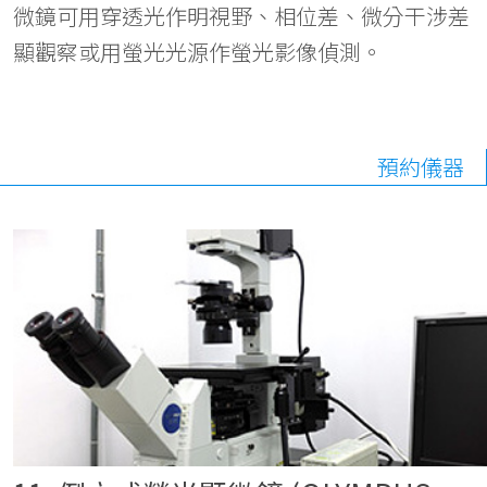
微鏡可用穿透光作明視野、相位差、微分干涉差
顯觀察或用螢光光源作螢光影像偵測。
預約儀器