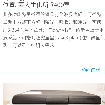
位置: 臺大生化所 R400室
此多功能微量盤讀盤儀具有全波長模組，可從微
量盤上方或下方偵測螢光、吸收光和冷光，可適
用6-384孔盤，並具溫控設計可避免微量盤上蓋水
氣凝結，可搭配超微量盤(Take3 plate)進行微量偵
測，可滿足許多研究需求。
預約儀器