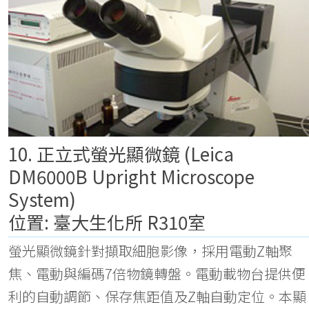
10. 正立式螢光顯微鏡 (Leica
DM6000B Upright Microscope
System)
位置: 臺大生化所 R310室
螢光顯微鏡針對擷取細胞影像，採用電動Z軸聚
焦、電動與編碼7倍物鏡轉盤。電動載物台提供便
利的自動調節、保存焦距值及Z軸自動定位。本顯