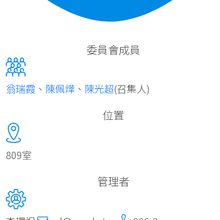
委員會成員
翁瑞霞
、
陳佩燁
、
陳光超
(召集人)
位置
809室
管理者