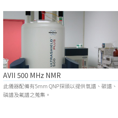
AVII 500 MHz NMR
此儀器配備有5mm QNP探頭以提供氫譜、碳譜、
磷譜及氟譜之蒐集。