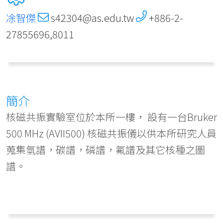
凃智傑
s42304@as.edu.tw
+886-2-
27855696,8011
簡介
核磁共振實驗室位於本所一樓， 設有一台Bruker
500 MHz (AVII500) 核磁共振儀以供本所研究人員
蒐集氫譜，碳譜，磷譜，氟譜及其它核種之圖
譜。