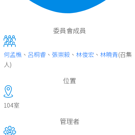
委員會成員
何孟樵
、
呂桐睿
、
張崇毅
、
林俊宏
、
林曉青
(召集
人)
位置
104室
管理者