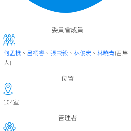
委員會成員
何孟樵
、
呂桐睿
、
張崇毅
、
林俊宏
、
林曉青
(召集
人)
位置
104室
管理者