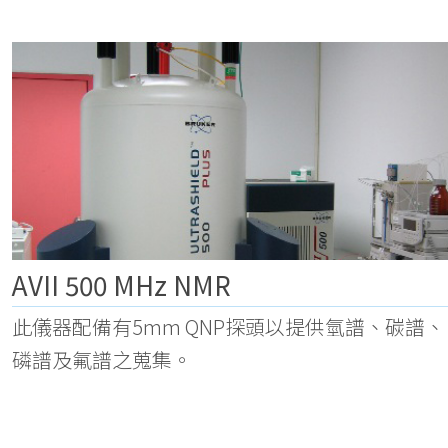
AVII 500 MHz NMR
此儀器配備有5mm QNP探頭以提供氫譜、碳譜、
磷譜及氟譜之蒐集。