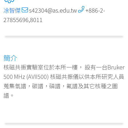
凃智傑
s42304@as.edu.tw
+886-2-
27855696,8011
簡介
核磁共振實驗室位於本所一樓， 設有一台Bruker
500 MHz (AVII500) 核磁共振儀以供本所研究人員
蒐集氫譜，碳譜，磷譜，氟譜及其它核種之圖
譜。