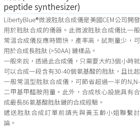
peptide synthesizer)
LibertyBlue®微波胜肽合成儀是美國CEM公司開發
用於胜肽合成的儀器。此微波胜肽合成儀比一般
常溫合成儀反應時間快，產率高，試劑量少，可
用於合成長胜肽 (>50AA) 鏈樣品。
一般來說，透過此合成儀，只需要大約3個小時就
可以合成一段含有30-40個氨基酸的胜肽，且比起
一般常溫型胜肽合成儀，可節省超過一半的N,N-
二甲基甲醯胺用量。此外，合成核心設施具有合
成最長86氨基酸胜肽鏈的合成經驗。
遞送胜肽合成訂單前請先與黃玉齡小姐聯繫討
論。