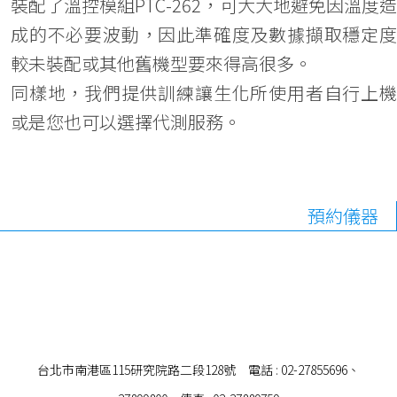
裝配了溫控模組PTC-262，可大大地避免因溫度造
成的不必要波動，因此準確度及數據擷取穩定度
較未裝配或其他舊機型要來得高很多。
同樣地，我們提供訓練讓生化所使用者自行上機
或是您也可以選擇代測服務。
預約儀器
台北市南港區115研究院路二段128號 電話 : 02-27855696、