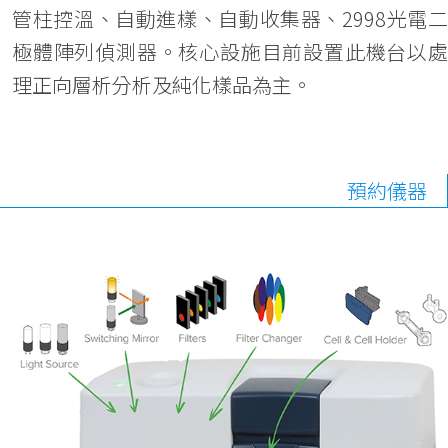
管柱控溫、自動進樣、自動收集器、2998光電二
極體陣列偵測器。核心設施目前設置此機台以處
理正向層析分析及純化樣品為主。
預約儀器