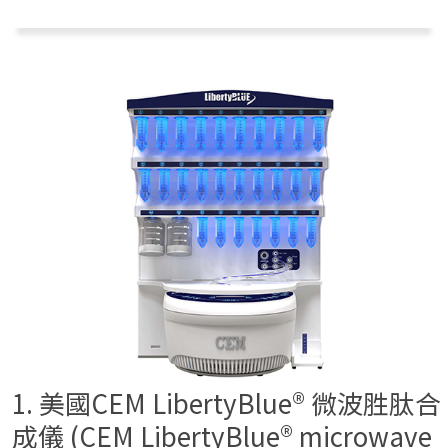
1. 美國CEM LibertyBlue® 微波胜肽合
成儀 (CEM LibertyBlue® microwave