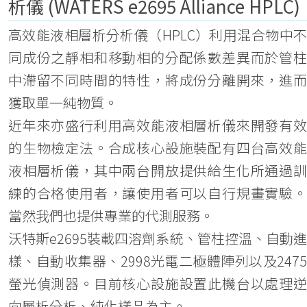
析儀 (WATERS e2695 Alliance HPLC)
高效能液相層析分析儀（HPLC）利用混合物中不
同成份之靜相和移動相的分配係數差異而於管柱
中滯留不同時間的特性，將成份分離開來，進而
獲取單一純物質。
近年來亦盛行利用高效能液相層析儀來開發有效
的生物檢定法。合成核心設施裝配有四台高效能
液相層析儀，其中兩台開放提供給生化所通過訓
練的合格使用者，讓使用者可以自行規畫實驗。
當然我們也提供專業的代測服務。
沃特斯e2695裝載四溶劑系統、管柱控溫、自動進
樣、自動收集器、2998光電二極體陣列以及2475
螢光偵測器。目前核心設施設置此機台以處理逆
向層析分析、純化樣品為主。