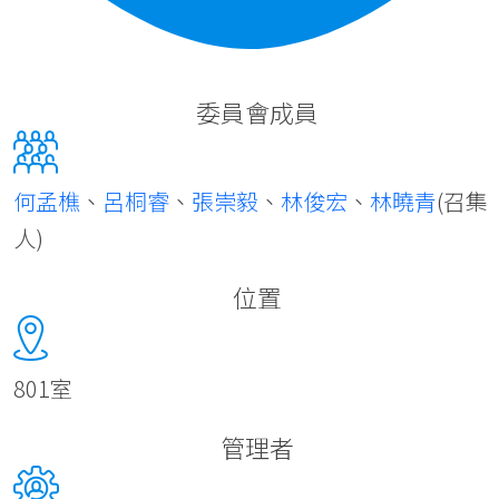
委員會成員
何孟樵
、
呂桐睿
、
張崇毅
、
林俊宏
、
林曉青
(召集
人)
位置
801室
管理者