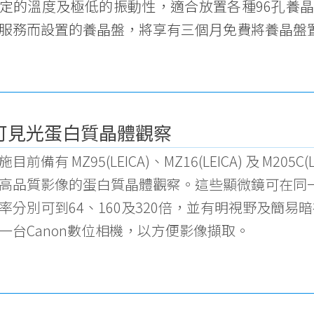
定的溫度及極低的振動性，適合放置各種96孔養
服務而設置的養晶盤，將享有三個月免費將養晶盤
可見光蛋白質晶體觀察
目前備有 MZ95(LEICA)、MZ16(LEICA) 及 M2
高品質影像的蛋白質晶體觀察。這些顯微鏡可在同
率分別可到64、160及320倍，並有明視野及簡
一台Canon數位相機，以方便影像擷取。