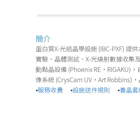
簡介
蛋白質X-光結晶學設施 (IBC-P
實驗、晶體測試、X-光繞射數據收集
動點晶設備 (Phoenix RE，RIGAKU)
像系統 (CrysCam UV，Art Robbin
⦁
服務收費
⦁
設施送件規則
⦁
養晶套