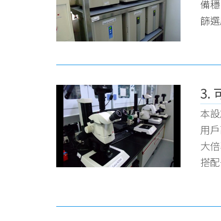
備穩
篩選
3.
本設施
用戶
大倍
搭配