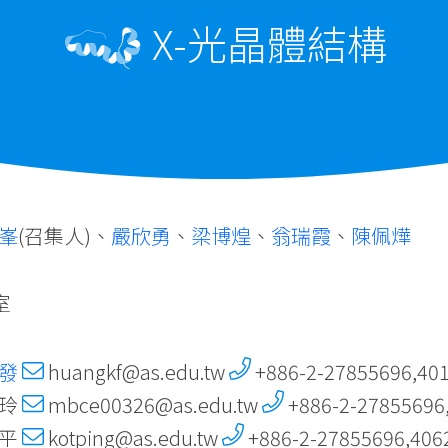
X-光晶體結構
峯
(召集人)、
嚴欣勇
、
梁博煌
、
翁瑞霞
、
陳佩燁
室
發
huangkf@as.edu.tw
+886-2-27855696,40
惠玲
mbce00326@as.edu.tw
+886-2-27855696
子平
kotping@as.edu.tw
+886-2-27855696,406