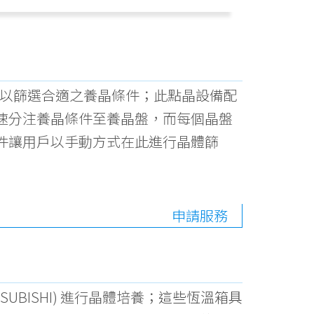
行微量點晶以篩選合適之養晶條件；此點晶設備配
速分注養晶條件至養晶盤，而每個晶盤
件讓用戶以手動方式在此進行晶體篩
申請服務
SUBISHI) 進行晶體培養；
這些恆溫箱具