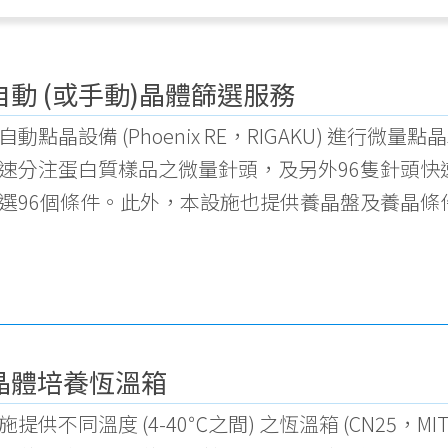
自動 (或手動)晶體篩選服務
自動點晶設備 (Phoenix RE，RIGAKU) 進
速分注蛋白質樣品之微量針頭，及另外96隻針頭快
選96個條件。此外，本設施也提供養晶盤及養晶條
晶體培養恆溫箱
施提供不同溫度 (4-40℃之間) 之恆溫箱 (CN25，MIT