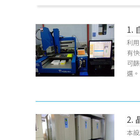
1.
利用
有快
可篩
選。
2.
本設