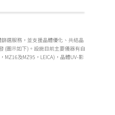
速晶體篩選服務，並支援晶體優化、共結晶
 (圖示如下)。設施目前主要儀器有自
C，MZ16及MZ95，LEICA)，晶體UV-影