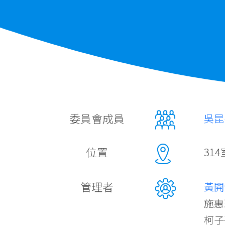
委員會成員
吳昆
位置
314
管理者
黃開
施
柯