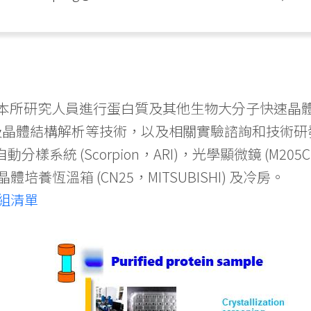
XF) 提供本所研究人員進行蛋白質及其他生物大分子快
及晶體結構解析等技術，以及相關實驗諮詢和技術研發
，自動分樣系統 (Scorpion，ARI)，光學顯微鏡 (M205
s)，晶體培養恆溫箱 (CN25，MITSUBISHI) 及冷房。
組清單