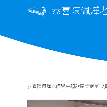
恭喜陳佩燁老
恭喜陳佩燁老師學生顏歆恩榮獲第12屆亞洲