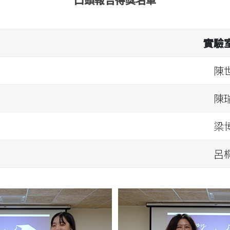
實驗
陳
陳
梁
呂