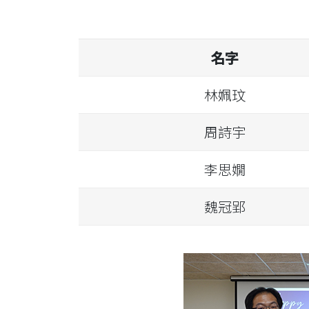
名字
林姵玟
周詩宇
李思嫺
魏冠郢