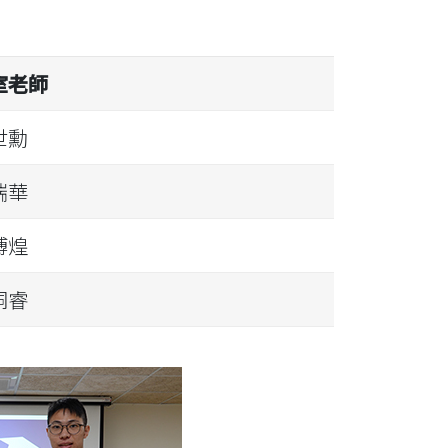
室老師
世勳
瑞華
博煌
桐睿