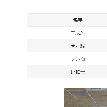
名字
王以芯
簡本駿
陳詠喬
邱柏元