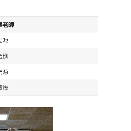
室老師
宏源
孟樵
宏源
佩燁