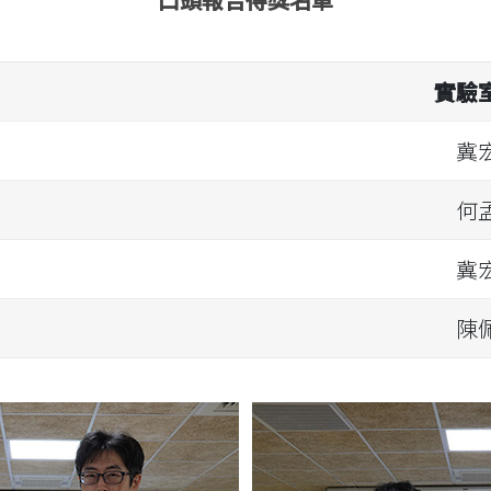
實驗
冀
何
冀
陳