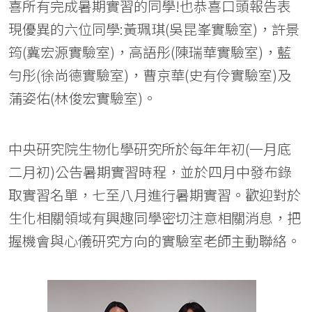
喜所有完成暑期實習的同學!也恭喜口頭報告表
現優異的六位同學:黃珮琪(吳昆峯實驗室)，許景
筠(冀宏源實驗室)，高語彤(陳瑞華實驗室)，藍
勻彤(徐尚德實驗室)，曹京華(史有伶實驗室)及
蒲姿佑(林俊宏實驗室)。
中央研究院生物化學研究所於每年年初(一月底
二月初)公告暑期實習時程，並於四月中發布錄
取實習名單，七至八月進行暑期實習。歡迎對於
生化相關領域有興趣同學密切注意相關消息，把
握機會與心儀研究方向的實驗室老師主動聯絡。